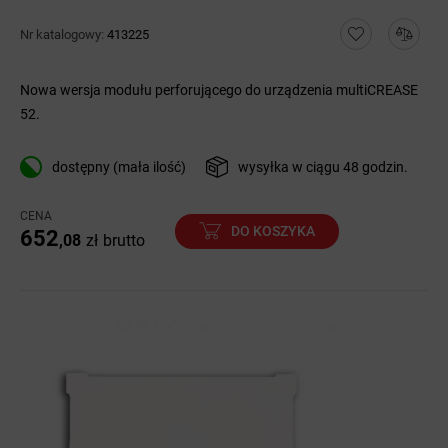
Nr katalogowy:
413225
Nowa wersja modułu perforującego do urządzenia multiCREASE
52.
dostępny (mała ilość)
wysyłka w ciągu 48 godzin.
CENA
DO KOSZYKA
652
,08
zł
brutto