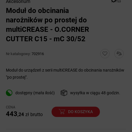
Akcesorium
Moduł do obcinania
narożników po prostej do
multiCREASE - O.CORNER
CUTTER C15 - mC 30/52
Nr katalogowy:
702916
Moduł do urządzeń z serii multiCREASE do obcinania narożników
"po prostej".
dostępny (mała ilość)
wysyłka w ciągu 48 godzin.
CENA
DO KOSZYKA
443
,24
zł
brutto