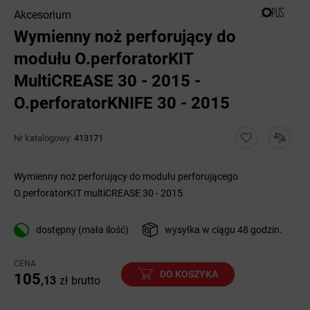
Akcesorium
Wymienny noż perforujący do
modułu O.perforatorKIT
MultiCREASE 30 - 2015 -
O.perforatorKNIFE 30 - 2015
Nr katalogowy:
413171
Wymienny noż perforujący do modułu perforującego
O.perforatorKIT multiCREASE 30 - 2015.
dostępny (mała ilość)
wysyłka w ciągu 48 godzin.
CENA
DO KOSZYKA
105
,13
zł
brutto