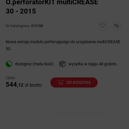
O.perforatorKIT multiCREASE
30 - 2015
Nr katalogowy:
413188
Nowa wersja modułu perforującego do urządzenia multiCREASE
30.
dostępny (mała ilość)
wysyłka w ciągu 48 godzin.
CENA
DO KOSZYKA
544
,12
zł
brutto