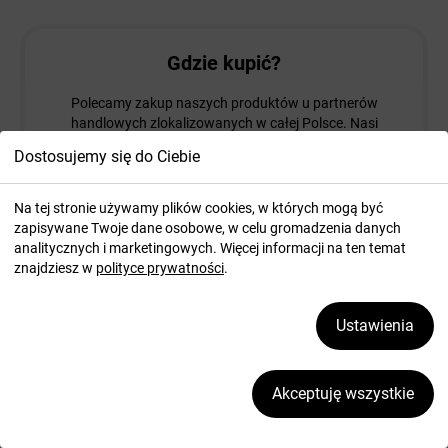
Gdzie kupić?
Polecamy zakup naszych produktów u partnerów
handlowych zlokalizowanych w całej Polsce. Nasi
partnerzy doradzą w wyborze najlepszych urządzeń
Dostosujemy się do Ciebie
biurowych.
Na tej stronie używamy plików cookies, w których mogą być
Znajdź punkt sprzedaży
zapisywane Twoje dane osobowe, w celu gromadzenia danych
analitycznych i marketingowych. Więcej informacji na ten temat
znajdziesz w
polityce prywatności
.
Ustawienia
Strefa dilera
Korzystaj z panelu dilera, w którym udostępniamy
Akceptuję wszystkie
informacje dot. naszego asortymentu, warunki sprzedaży
oraz materiały marketingowe.