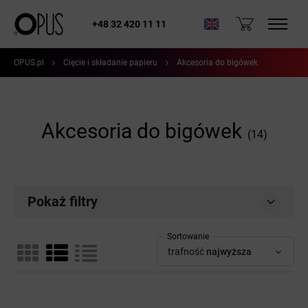
+48 32 420 11 11
OPUS.pl
Cięcie i składanie papieru
Akcesoria do bigówek
Akcesoria do bigówek
(14)
Pokaż filtry
Sortowanie
trafność
najwyższa