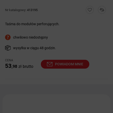
Nr katalogowy:
413195
Taśma do modułów perforujących.
chwilowo niedostępny
wysyłka w ciągu 48 godzin.
CENA
POWIADOM MNIE
53
,98
zł
brutto