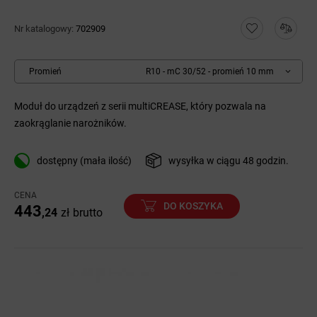
Nr katalogowy:
702909
Promień
R10 - mC 30/52 - promień 10 mm
Moduł do urządzeń z serii multiCREASE, który pozwala na
zaokrąglanie narożników.
dostępny (mała ilość)
wysyłka w ciągu 48 godzin.
CENA
DO KOSZYKA
443
,24
zł
brutto