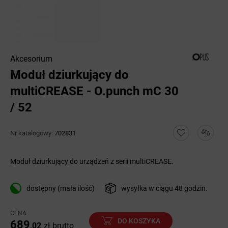
Akcesorium
Moduł dziurkujący do
multiCREASE - O.punch mC 30
/ 52
Nr katalogowy:
702831
Moduł dziurkujący do urządzeń z serii multiCREASE.
dostępny (mała ilość)
wysyłka w ciągu 48 godzin.
CENA
DO KOSZYKA
689
,02
zł
brutto