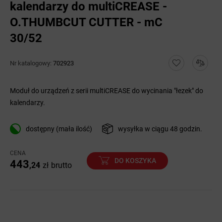
kalendarzy do multiCREASE -
O.THUMBCUT CUTTER - mC
30/52
Nr katalogowy:
702923
Moduł do urządzeń z serii multiCREASE do wycinania "łezek" do
kalendarzy.
dostępny (mała ilość)
wysyłka w ciągu 48 godzin.
CENA
DO KOSZYKA
443
,24
zł
brutto