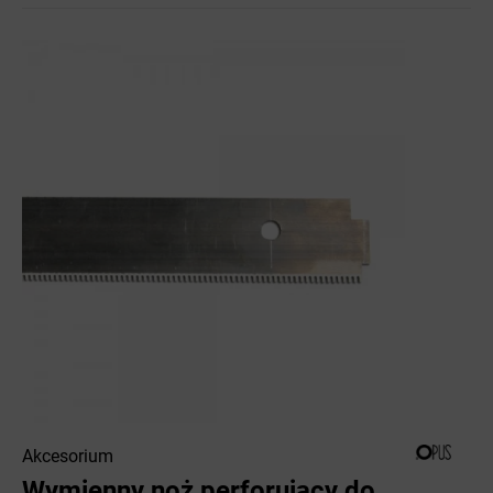
Akcesorium
Wymienny noż perforujący do