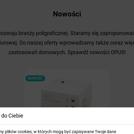
Nowości
rozwoju branży poligraficznej. Staramy się zaproponowa
iurowej. Do naszej oferty wprowadzamy także coraz więc
zastosowań domowych. Sprawdź nowości OPUS!
NOWOŚĆ
 do Ciebie
my plików cookies, w których mogą być zapisywane Twoje dane