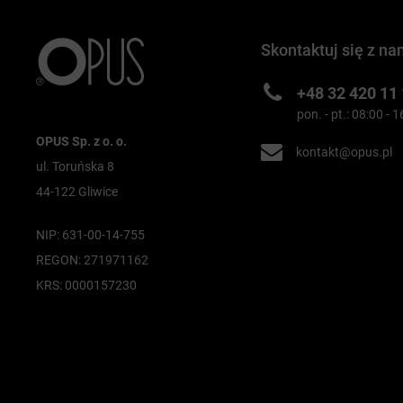
Skontaktuj się z na
+48 32 420 11
pon. - pt.: 08:00 - 
OPUS Sp. z o. o.
kontakt@opus.pl
ul. Toruńska 8
44-122 Gliwice
NIP: 631-00-14-755
REGON: 271971162
KRS: 0000157230