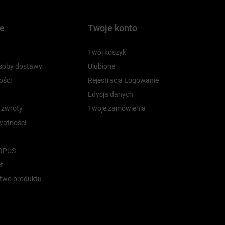
je
Twoje konto
Twój koszyk
osoby dostawy
Ulubione
ości
Rejestracja Logowanie
Edycja danych
i zwroty
Twoje zamówienia
ywatności
 OPUS
t
two produktu –