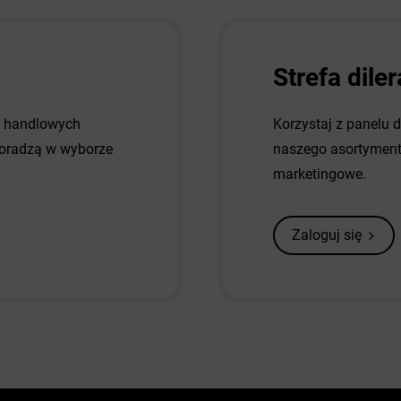
Strefa diler
w handlowych
Korzystaj z panelu 
 doradzą w wyborze
naszego asortymentu
marketingowe.
Zaloguj się