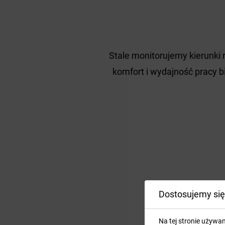
Stale monitorujemy kierunki 
komfort i wydajność pracy b
Dostosujemy się
Na tej stronie używa