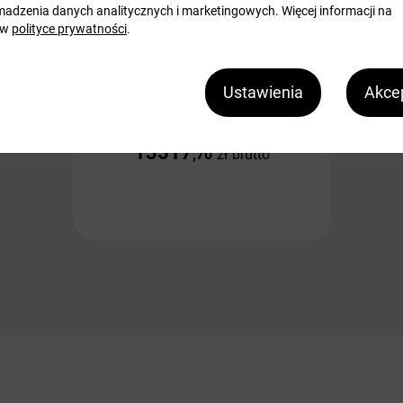
adzenia danych analitycznych i marketingowych. Więcej informacji na
 w
polityce prywatności
.
Niszczarka do dysków i pamięci pendrive
Niszczarka - OPUS dataPREDATOR
Ustawienia
Akcep
EMD
13517
,70
zł
brutto