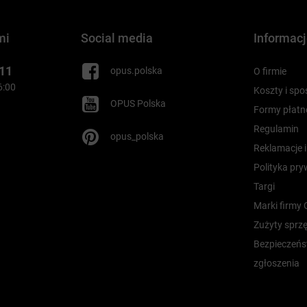
mi
Social media
Informac
 11
opus.polska
O firmie
16:00
Koszty i sp
OPUS Polska
Formy płatn
Regulamin
opus_polska
Reklamacje 
Polityka pr
Targi
Marki firmy
Zużyty sprzę
Bezpieczeńs
zgłoszenia