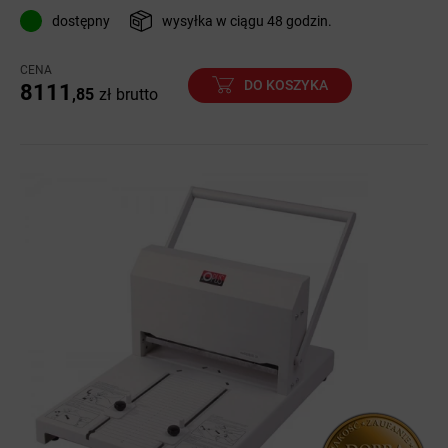
dostępny
wysyłka w ciągu 48 godzin.
CENA
DO KOSZYKA
8111
,85
zł
brutto