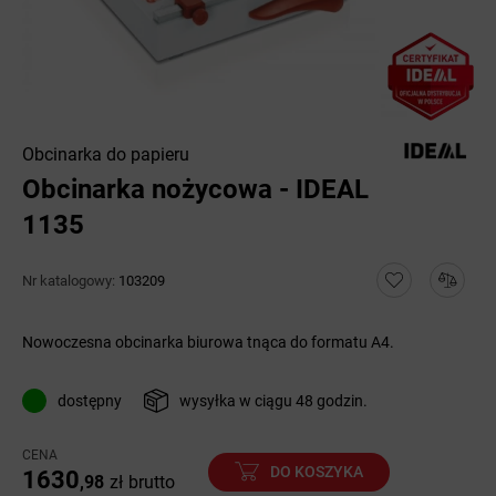
Obcinarka do papieru
Obcinarka nożycowa - IDEAL
1135
Nr katalogowy:
103209
Nowoczesna obcinarka biurowa tnąca do formatu A4.
dostępny
wysyłka w ciągu 48 godzin.
CENA
DO KOSZYKA
1630
,98
zł
brutto