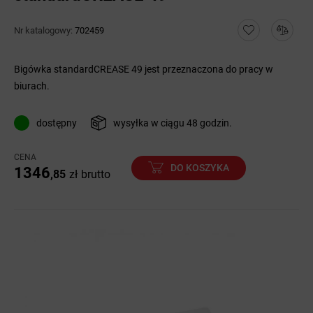
Nr katalogowy:
702459
Bigówka standardCREASE 49 jest przeznaczona do pracy w
biurach.
dostępny
wysyłka w ciągu 48 godzin.
CENA
DO KOSZYKA
1346
,85
zł
brutto