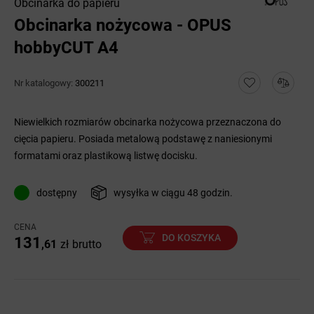
Obcinarka do papieru
Obcinarka nożycowa - OPUS
hobbyCUT A4
Nr katalogowy:
300211
Niewielkich rozmiarów obcinarka nożycowa przeznaczona do
cięcia papieru. Posiada metalową podstawę z naniesionymi
formatami oraz plastikową listwę docisku.
dostępny
wysyłka w ciągu 48 godzin.
CENA
DO KOSZYKA
131
,61
zł
brutto