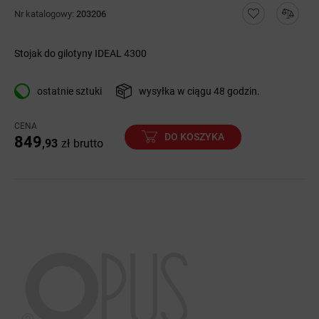
Nr katalogowy:
203206
Stojak do gilotyny IDEAL 4300
ostatnie sztuki
wysyłka w ciągu 48 godzin.
CENA
DO KOSZYKA
849
,93
zł
brutto