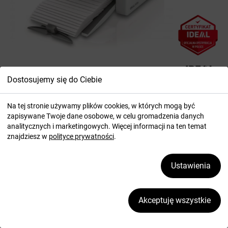
Falcerka biurowa
Dostosujemy się do Ciebie
Falcerka - IDEAL 8306
Na tej stronie używamy plików cookies, w których mogą być
Nr katalogowy:
883064
zapisywane Twoje dane osobowe, w celu gromadzenia danych
analitycznych i marketingowych. Więcej informacji na ten temat
znajdziesz w
polityce prywatności
.
Kompaktowa falcerka biurowa służąca do składania papieru na
cztery różne sposoby.
Ustawienia
dostępny
wysyłka w ciągu 48 godzin.
Akceptuję wszystkie
CENA
DO KOSZYKA
4824
,06
zł
brutto