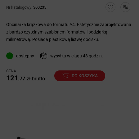
Nr katalogowy:
300235
Obcinarka krążkowa do formatu A4. Estetycznie zaprojektowana
z bardzo czytelnym szablonem formatów i podziałką
milimetrową. Posiada plastikową listwę docisku.
dostępny
wysyłka w ciągu 48 godzin.
CENA
DO KOSZYKA
121
,77
zł
brutto