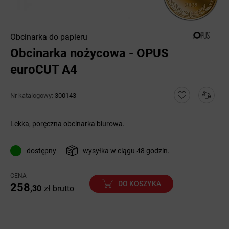
Obcinarka do papieru
Obcinarka nożycowa - OPUS
euroCUT A4
Nr katalogowy:
300143
Lekka, poręczna obcinarka biurowa.
dostępny
wysyłka w ciągu 48 godzin.
CENA
DO KOSZYKA
258
,30
zł
brutto