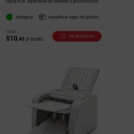
cięcia m.in. wydruków do okładek O.pouchCOVER.
dostępny
wysyłka w ciągu 48 godzin.
CENA
DO KOSZYKA
510
,45
zł
brutto