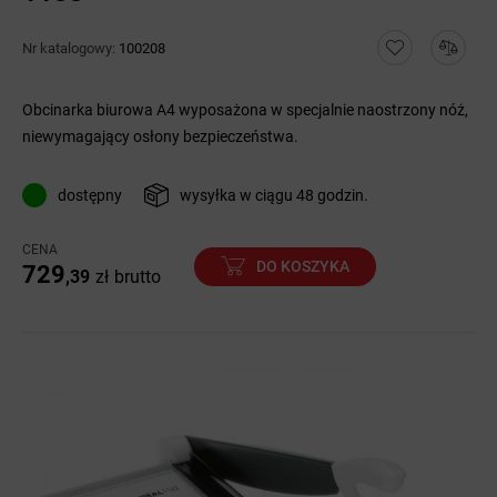
Nr katalogowy:
100208
Obcinarka biurowa A4 wyposażona w specjalnie naostrzony nóż,
niewymagający osłony bezpieczeństwa.
dostępny
wysyłka w ciągu 48 godzin.
CENA
DO KOSZYKA
729
,39
zł
brutto