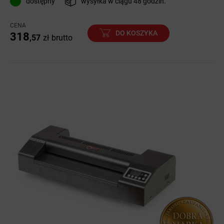
dostępny
wysyłka w ciągu 48 godzin.
CENA
DO KOSZYKA
318
,57
zł
brutto