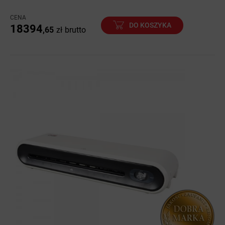
CENA
DO KOSZYKA
18394
,65
zł
brutto