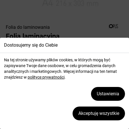
Folia do laminowania
Folia laminacyjna
samoprzylepna - O.POUCH
Dostosujemy się do Ciebie
Sticky Matt - 100 sztuk - 216 x
Na tej stronie używamy plików cookies, w których mogą być
303 mm (A4) - 80 µm
zapisywane Twoje dane osobowe, w celu gromadzenia danych
analitycznych i marketingowych. Więcej informacji na ten temat
znajdziesz w
polityce prywatności
.
Nr katalogowy:
403653
Ustawienia
Folia laminacyjna matowa jednostronnie samoprzylepna.
dostępny
wysyłka w ciągu 48 godzin.
Akceptuję wszystkie
CENA
DO KOSZYKA