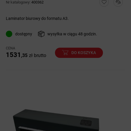
Nr katalogowy:
400362
Laminator biurowy do formatu A3.
dostępny
wysyłka w ciągu 48 godzin.
CENA
DO KOSZYKA
1531
,35
zł
brutto