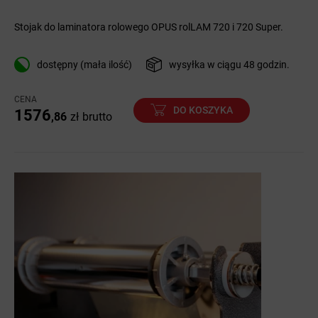
Stojak do laminatora rolowego OPUS rolLAM 720 i 720 Super.
dostępny (mała ilość)
wysyłka w ciągu 48 godzin.
CENA
DO KOSZYKA
1576
,86
zł
brutto