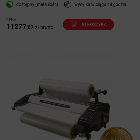
dostępny (mała ilość)
wysyłka w ciągu 48 godzin.
CENA
DO KOSZYKA
11277
,87
zł
brutto