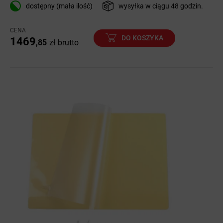
dostępny (mała ilość)
wysyłka w ciągu 48 godzin.
CENA
DO KOSZYKA
1469
,85
zł
brutto