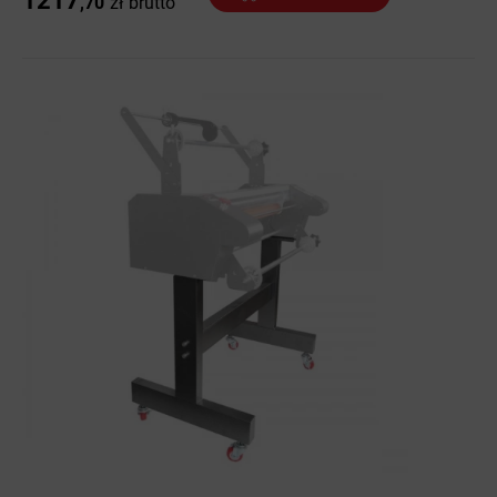
1217
,70
zł
brutto