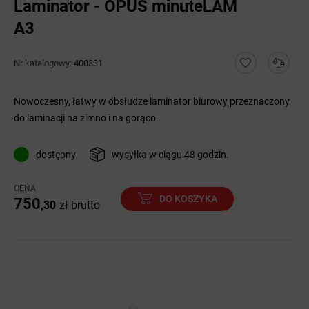
Laminator - OPUS minuteLAM
A3
Nr katalogowy:
400331
Nowoczesny, łatwy w obsłudze laminator biurowy przeznaczony
do laminacji na zimno i na gorąco.
dostępny
wysyłka w ciągu 48 godzin.
CENA
DO KOSZYKA
750
,30
zł
brutto