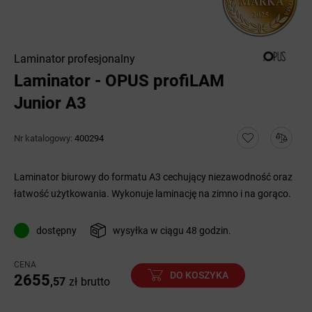
Laminator profesjonalny
Laminator - OPUS profiLAM
Junior A3
Nr katalogowy:
400294
Laminator biurowy do formatu A3 cechujący niezawodność oraz
łatwość użytkowania. Wykonuje laminację na zimno i na gorąco.
dostępny
wysyłka w ciągu 48 godzin.
CENA
DO KOSZYKA
2655
,57
zł
brutto