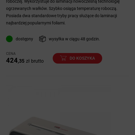
roboczej. Wykorzystuje do laminacji nowoczesną technologię
ogrzewanych wałków. Szybko osiąga temperaturę roboczą.
Posiada dwa standardowe tryby pracy służące do laminacji
najbardziej popularnymi foliami.
dostępny
wysyłka w ciągu 48 godzin.
CENA
DO KOSZYKA
424
,35
zł
brutto