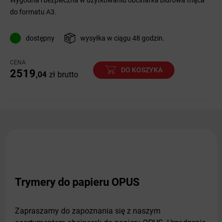
Wygodna i bezpieczna w użytkowaniu obcinarka biurowa tnąca
do formatu A3.
dostępny
wysyłka w ciągu 48 godzin.
CENA
DO KOSZYKA
2519
,04
zł
brutto
Trymery do papieru OPUS
Zapraszamy do zapoznania się z naszym