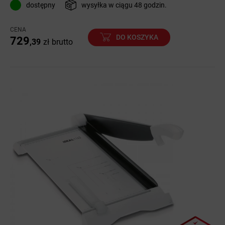
dostępny
wysyłka w ciągu 48 godzin.
CENA
DO KOSZYKA
729
,39
zł
brutto