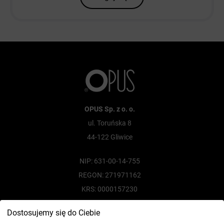
OPUS Sp. z o. o.
ul. Toruńska 8
44-122 Gliwice
NIP: 631-00-14-755
REGON: 271971162
KRS: 0000157230
Skontaktuj się z nami
Dostosujemy się do Ciebie