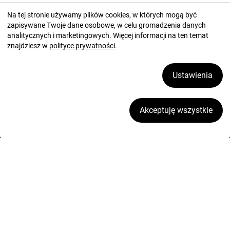
+48 32 420 11 11
Na tej stronie używamy plików cookies, w których mogą być
pon. - pt.: 08:00 - 16:00
zapisywane Twoje dane osobowe, w celu gromadzenia danych
analitycznych i marketingowych. Więcej informacji na ten temat
znajdziesz w
polityce prywatności
.
kontakt@opus.pl
Ustawienia
Akceptuję wszystkie
Informacje
Twoje konto
2026 ⓒ OPUS.pl