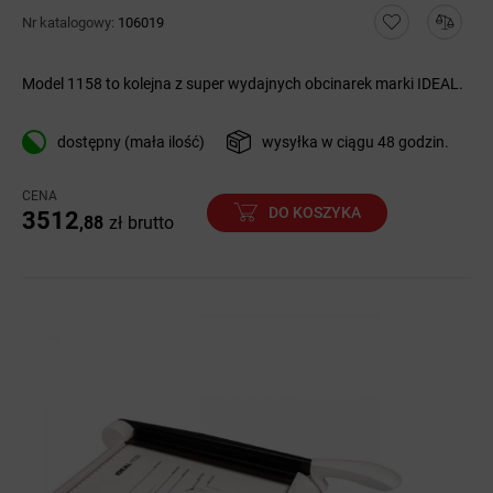
Nr katalogowy:
106019
Model 1158 to kolejna z super wydajnych obcinarek marki IDEAL.
dostępny (mała ilość)
wysyłka w ciągu 48 godzin.
CENA
DO KOSZYKA
3512
,88
zł
brutto