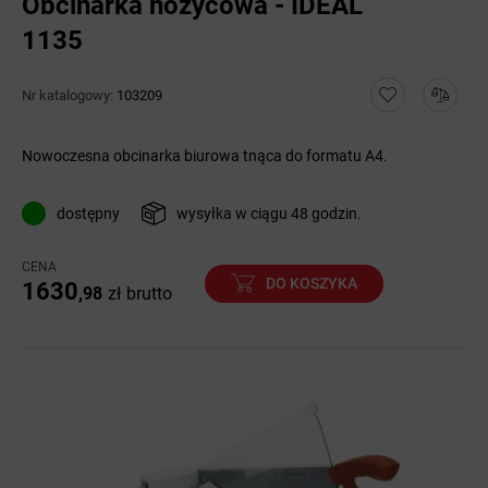
Obcinarka nożycowa - IDEAL
1135
Nr katalogowy:
103209
Nowoczesna obcinarka biurowa tnąca do formatu A4.
dostępny
wysyłka w ciągu 48 godzin.
CENA
DO KOSZYKA
1630
,98
zł
brutto