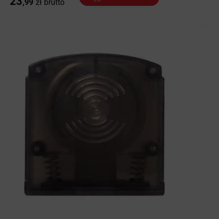
23
,99
zł
brutto