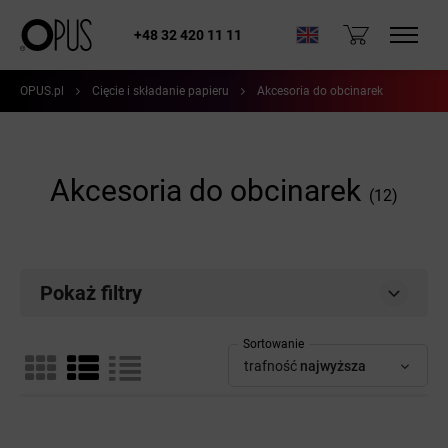
+48 32 420 11 11
OPUS.pl
Cięcie i składanie papieru
Akcesoria do obcinarek
Akcesoria do obcinarek
(12)
Pokaż filtry
Sortowanie
trafność
najwyższa