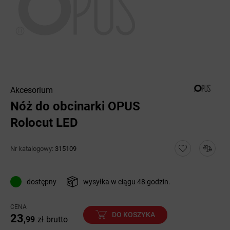
Akcesorium
Nóż do obcinarki OPUS
Rolocut LED
Nr katalogowy:
315109
dostępny
wysyłka w ciągu 48 godzin.
CENA
DO KOSZYKA
23
,99
zł
brutto