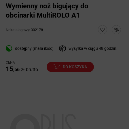
Wymienny noż bigujący do
obcinarki MultiROLO A1
Nr katalogowy:
302178
dostępny (mała ilość)
wysyłka w ciągu 48 godzin.
CENA
DO KOSZYKA
15
,56
zł
brutto