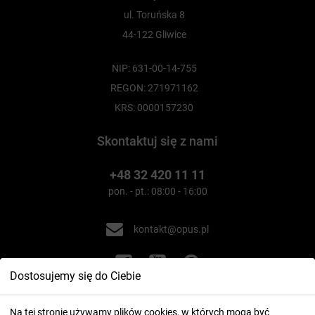
ul. Toruńska 8
44-122 Gliwice
NIP: 631-00-14-755
REGON: 271971162
KRS: 0000157230
Skontaktuj się z nami
+48 32 420 11 11
pon. - pt.: 08:00 - 16:00
kontakt@opus.pl
Dostosujemy się do Ciebie
Na tej stronie używamy plików cookies, w których mogą być