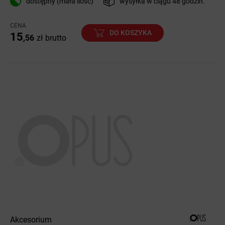
dostępny (mała ilość)
wysyłka w ciągu 48 godzin.
CENA
DO KOSZYKA
15
,56
zł
brutto
Akcesorium