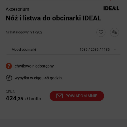
Akcesorium
Nóż i listwa do obcinarki IDEAL
Nr katalogowy:
917202
Model obcinarki
1035 / 2035 / 1135
chwilowo niedostępny
wysyłka w ciągu 48 godzin.
CENA
POWIADOM MNIE
424
,35
zł
brutto