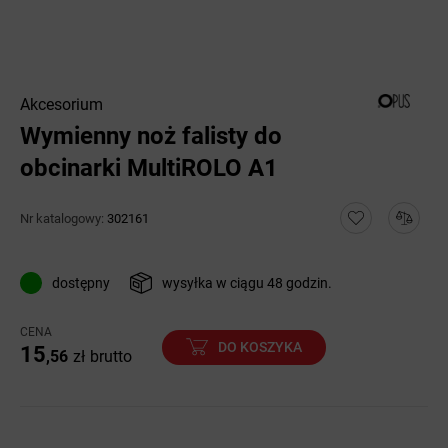
Akcesorium
Wymienny noż falisty do
obcinarki MultiROLO A1
Nr katalogowy:
302161
dostępny
wysyłka w ciągu 48 godzin.
CENA
DO KOSZYKA
15
,56
zł
brutto