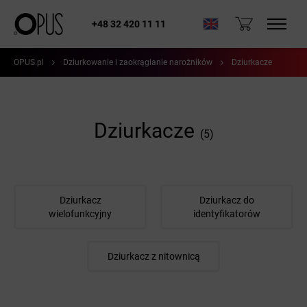
+48 32 420 11 11
OPUS.pl
Dziurkowanie i zaokrąglanie narożników
Dziurkacze
Dziurkacze
(5)
Dziurkacz
Dziurkacz do
wielofunkcyjny
identyfikatorów
Dziurkacz z nitownicą