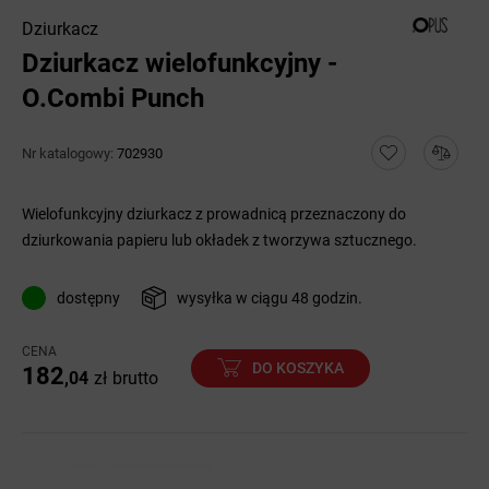
Dziurkacz
Dziurkacz wielofunkcyjny -
O.Combi Punch
Nr katalogowy:
702930
Wielofunkcyjny dziurkacz z prowadnicą przeznaczony do
dziurkowania papieru lub okładek z tworzywa sztucznego.
dostępny
wysyłka w ciągu 48 godzin.
CENA
DO KOSZYKA
182
,04
zł
brutto