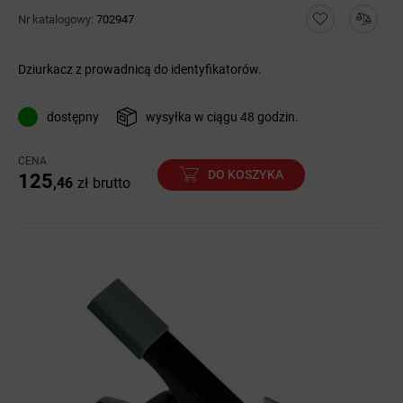
Nr katalogowy:
702947
Dziurkacz z prowadnicą do identyfikatorów.
dostępny
wysyłka w ciągu 48 godzin.
CENA
DO KOSZYKA
125
,46
zł
brutto