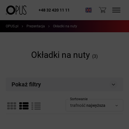
+48 32 420 11 11
OPUS.pl
Prezentacja
Okładki na nuty
Okładki na nuty
(3)
Pokaż filtry
Sortowanie
trafność
najwyższa