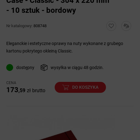
Case - Classic - 304 x 220 mm
- 10 sztuk - bordowy
Nr katalogowy:
808748
Eleganckie i estetyczne oprawy na nuty wykonane z grubego
kartonu pokrytego okleiną Classic.
dostępny
wysyłka w ciągu 48 godzin.
CENA
DO KOSZYKA
173
,59
zł
brutto