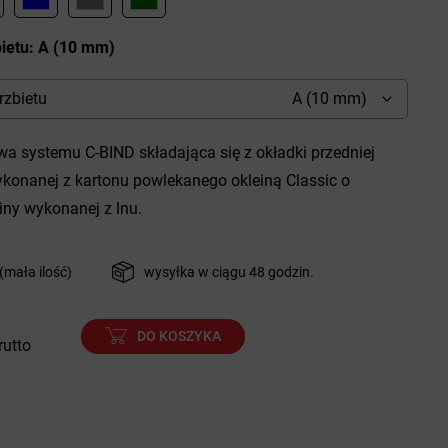
ietu: A (10 mm)
rzbietu
A (10 mm)
a systemu C-BIND składająca się z okładki przedniej
wykonanej z kartonu powlekanego okleiną Classic o
iny wykonanej z lnu.
(mała ilość)
wysyłka w ciągu 48 godzin.
DO KOSZYKA
rutto