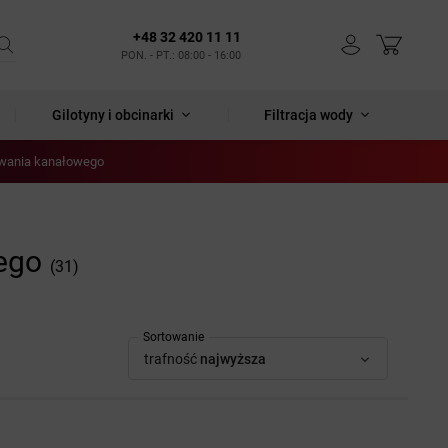
+48 32 420 11 11
PON. - PT.: 08:00 - 16:00
Gilotyny i obcinarki
Filtracja wody
owania kanałowego
ego
(31)
Sortowanie
trafność
najwyższa