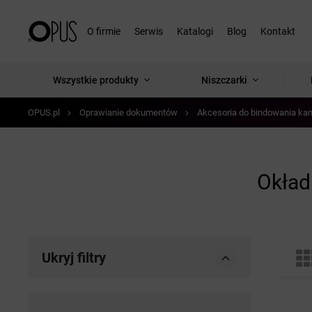
O firmie
Serwis
Katalogi
Blog
Kontakt
Wszystkie produkty
Niszczarki
OPUS.pl
Oprawianie dokumentów
Akcesoria do bindowania ka
Okład
Ukryj filtry