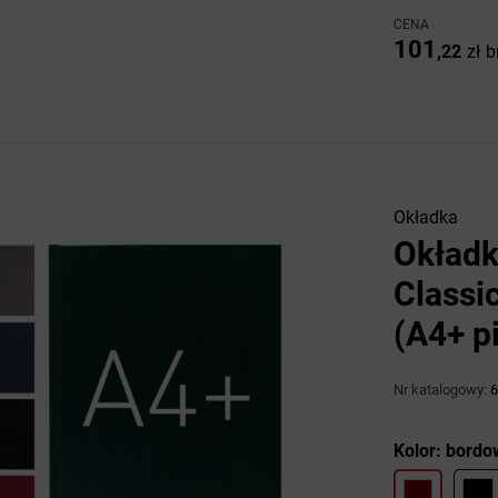
CENA
101
,22
zł
b
Okładka
Okładk
Classi
(A4+ p
Nr katalogowy:
6
Kolor: bordo