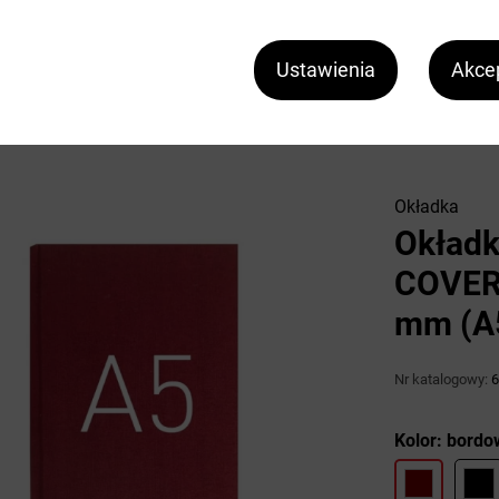
CENA
124
,92
zł
b
Ustawienia
Akcep
Okładka
Okładk
COVER 
mm (A5
Nr katalogowy:
6
Kolor: bordo