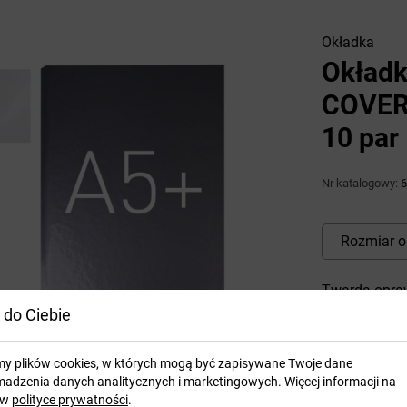
Okładka
Okładk
COVER 
10 par
Nr katalogowy:
6
Rozmiar o
Twarda opraw
 do Ciebie
przedniej i tyl
my plików cookies, w których mogą być zapisywane Twoje dane
dostępny
adzenia danych analitycznych i marketingowych. Więcej informacji na
 w
polityce prywatności
.