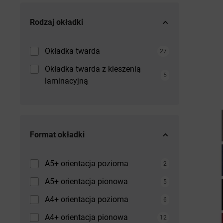
Rodzaj okładki
Okładka twarda
27
Okładka twarda z kieszenią
5
laminacyjną
Format okładki
A5+ orientacja pozioma
2
A5+ orientacja pionowa
5
A4+ orientacja pozioma
6
A4+ orientacja pionowa
12