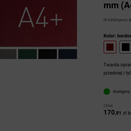
mm (A4
Nr katalogowy:
6
Kolor: bordo
Twarda opraw
przedniej i tyl
dostępny
CENA
170
,81
zł
b