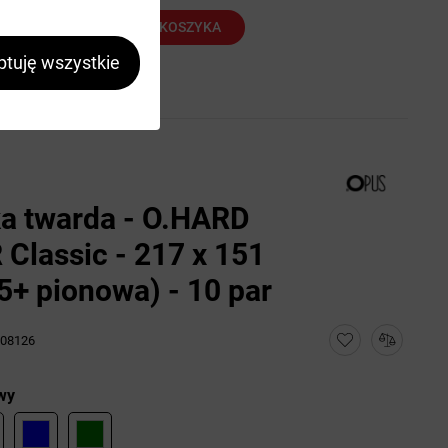
DO KOSZYKA
rutto
tuję wszystkie
a twarda - O.HARD
Classic - 217 x 151
+ pionowa) - 10 par
08126
wy