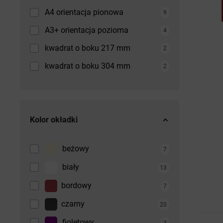
A4 orientacja pionowa
9
A3+ orientacja pozioma
4
kwadrat o boku 217 mm
2
kwadrat o boku 304 mm
2
Kolor okładki
beżowy
7
biały
13
bordowy
7
czarny
20
fioletowy
3