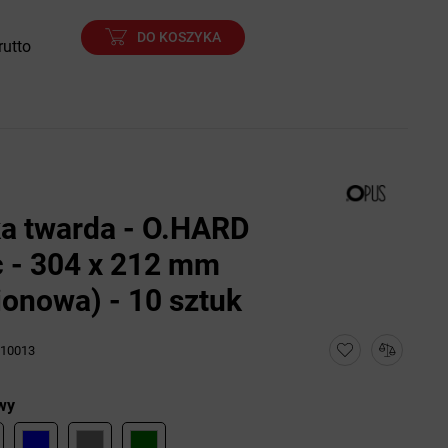
DO KOSZYKA
rutto
a twarda - O.HARD
c - 304 x 212 mm
ionowa) - 10 sztuk
10013
wy