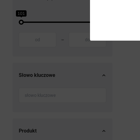
101
445
-
Słowo kluczowe
Produkt