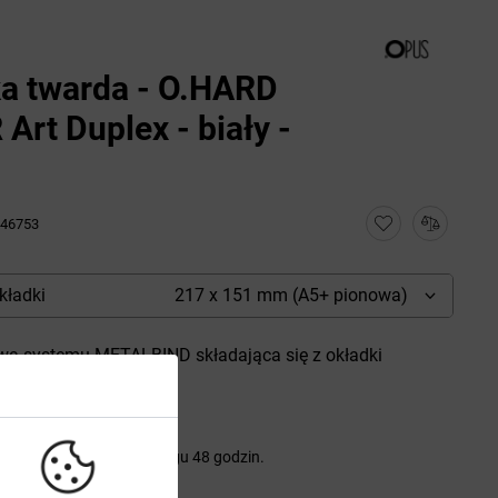
a twarda - O.HARD
Art Duplex - biały -
46753
kładki
217 x 151 mm (A5+ pionowa)
a systemu METALBIND składająca się z okładki
nej.
wysyłka w ciągu 48 godzin.