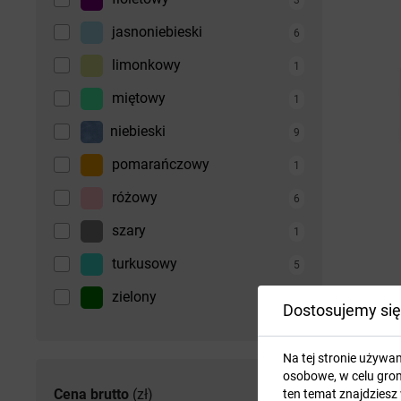
jasnoniebieski
6
limonkowy
1
miętowy
1
niebieski
9
pomarańczowy
1
różowy
6
szary
1
turkusowy
5
zielony
7
Dostosujemy się
Na tej stronie używa
osobowe, w celu grom
Cena brutto
(zł)
ten temat znajdziesz