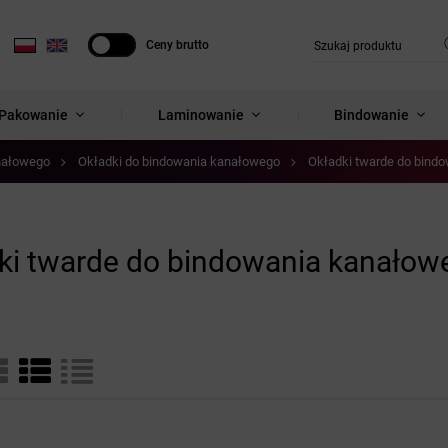
Ceny brutto
Ceny netto
Pakowanie
Laminowanie
Bindowanie
nałowego
Okładki do bindowania kanałowego
Okładki twarde do bind
ki twarde do bindowania kanałow