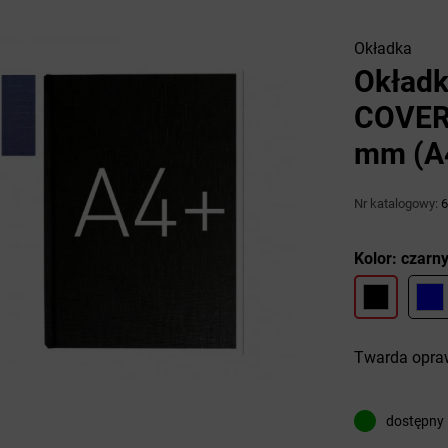
Okładka
Okładk
COVER 
mm (A4
Nr katalogowy:
6
Kolor: czarn
Twarda opra
dostępny