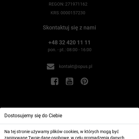
REGON: 271971162
KRS: 0000157230
Skontaktuj się z nami
+48 32 420 11 11
pon. - pt.: 08:00 - 16:00
kontakt@opus.pl
Informacje
Dostosujemy się do Ciebie
Twoje konto
Na tej stronie używamy plików cookies, w których mogą być
zapisywane Twoje dane osobowe, w celu gromadzenia danych