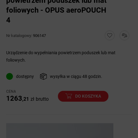
powietrzem poduszek lub mat
foliowych - OPUS aeroPOUCH
4
Nr katalogowy:
906147
Urządzenie do wypełniania powietrzem poduszek lub mat
foliowych.
dostępny
wysyłka w ciągu 48 godzin.
CENA
DO KOSZYKA
1263
,21
zł
brutto