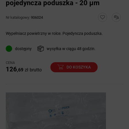
pojedyncza poduszka - 20 µm
Nr katalogowy:
906024
Wypełniacz powietrzny w rolce. Pojedyncza poduszka.
dostępny
wysyłka w ciągu 48 godzin.
CENA
DO KOSZYKA
126
,69
zł
brutto