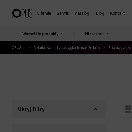
O firmie
Serwis
Katalogi
Blog
Kontakt
Wszystkie produkty
Niszczarki
OPUS.pl
Dziurkowanie i zaokrąglanie narożników
Zaokrąglacze
Ukryj filtry