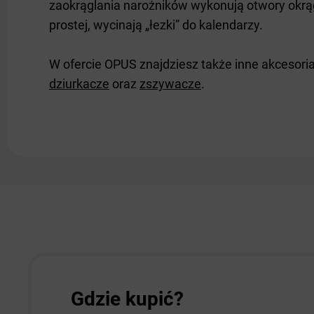
zaokrąglania narożników wykonują otwory okrągłe
prostej, wycinają „łezki” do kalendarzy.
W ofercie OPUS znajdziesz także inne akcesoria
dziurkacze
oraz
zszywacze
.
Gdzie kupić?