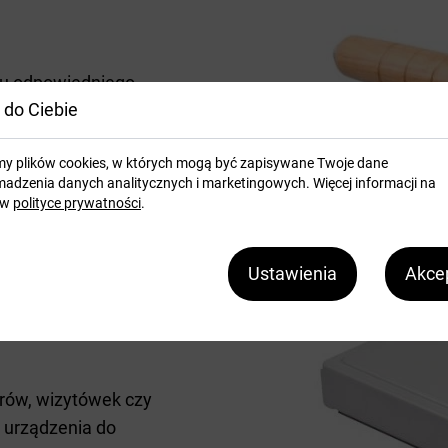
iu odpowiedniego
 do Ciebie
esjonalnego zaokrąglacza
ły proces, tak jak w
my plików cookies, w których mogą być zapisywane Twoje dane
ybki i prosty. Obróbka
adzenia danych analitycznych i marketingowych. Więcej informacji na
ru, kartonu) pod
 w
polityce prywatności
.
ociśnięciu wykrojnika
ogu.
Ustawienia
Akcep
orów, wizytówek czy
 urządzenia do