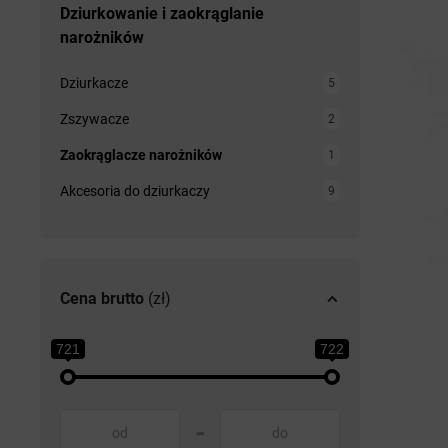
Dziurkowanie i zaokrąglanie
narożników
Dziurkacze
5
Zszywacze
2
Zaokrąglacze narożników
1
Akcesoria do dziurkaczy
9
Cena brutto
(zł)
721
722
-