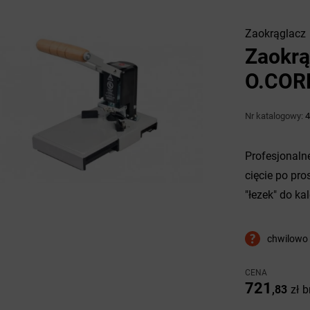
Zaokrąglacz
Zaokrą
O.COR
Nr katalogowy:
4
Profesjonaln
cięcie po pro
"łezek" do ka
chwilowo 
CENA
721
,83
zł
b