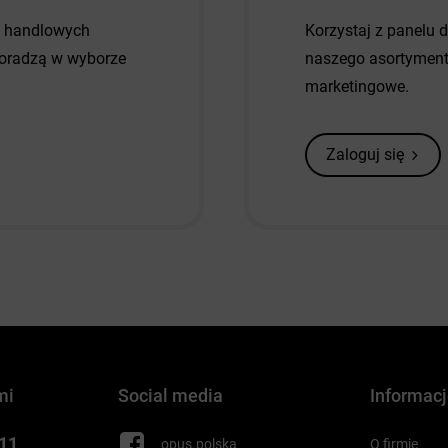
w handlowych
Korzystaj z panelu 
 doradzą w wyborze
naszego asortymentu
marketingowe.
Zaloguj się
mi
Social media
Informac
 11
opus.polska
O firmie