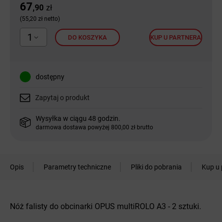
67
,90
zł
(55,20 zł netto)
1
DO KOSZYKA
KUP U PARTNERA
dostępny
Zapytaj o produkt
Wysyłka w ciągu 48 godzin.
darmowa dostawa powyżej 800,00 zł brutto
Opis
Parametry techniczne
Pliki do pobrania
Kup u 
Nóż falisty do obcinarki OPUS multiROLO A3 - 2 sztuki.