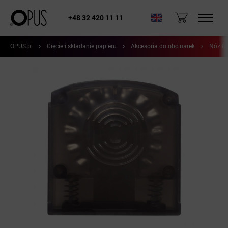
+48 32 420 11 11
OPUS.pl
Cięcie i składanie papieru
Akcesoria do obcinarek
Nóż fa