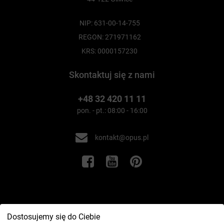
NIP: 631-00-14-755
REGON: 271971162
KRS: 0000157230
Skontaktuj się z nami
+48 32 420 11 11
pon. - pt.: 08:00 - 16:00
kontakt@opus.pl
Informacje
Dostosujemy się do Ciebie