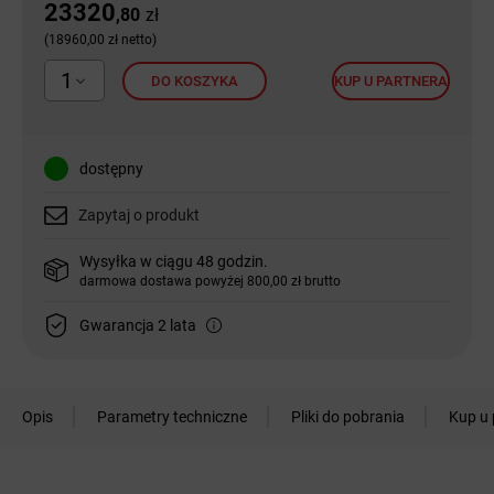
23320
,80
zł
(18960,00 zł netto)
1
DO KOSZYKA
KUP U PARTNERA
dostępny
Zapytaj o produkt
Wysyłka w ciągu 48 godzin.
darmowa dostawa powyżej 800,00 zł brutto
Gwarancja 2 lata
Opis
Parametry techniczne
Pliki do pobrania
Kup u 