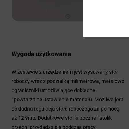
Wygoda użytkowania
W zestawie z urządzeniem jest wysuwany stół
roboczy wraz z podziałką milimetrową, metalowe
ograniczniki umożliwiające dokładne
i powtarzalne ustawienie materiału. Możliwa jest
dokładna regulacja stołu roboczego za pomocą
aż 12 śrub. Dodatkowe stoliki boczne i stolik
przedni przydadzą się podczas pracy