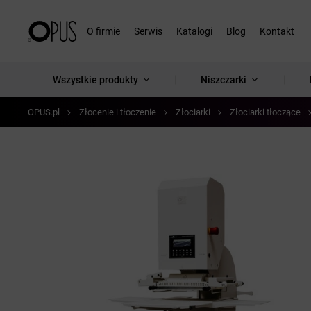
O firmie
Serwis
Katalogi
Blog
Kontakt
Wszystkie produkty
Niszczarki
OPUS.pl
Złocenie i tłoczenie
Złociarki
Złociarki tłoczące