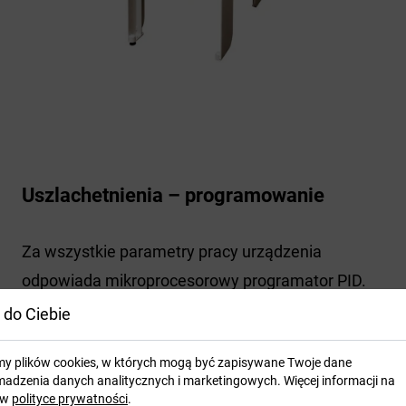
Uszlachetnienia – programowanie
Za wszystkie parametry pracy urządzenia
odpowiada mikroprocesorowy programator PID.
Użytkownik może ustawić temperaturę, siłę
 do Ciebie
tłoczenia, odległość matrycy od materiału, czas
my plików cookies, w których mogą być zapisywane Twoje dane
tłoczenia, dzienny licznik (tryb liczenia lub
adzenia danych analitycznych i marketingowych. Więcej informacji na
odliczania) oraz ilość przewiniętej folii.
 w
polityce prywatności
.