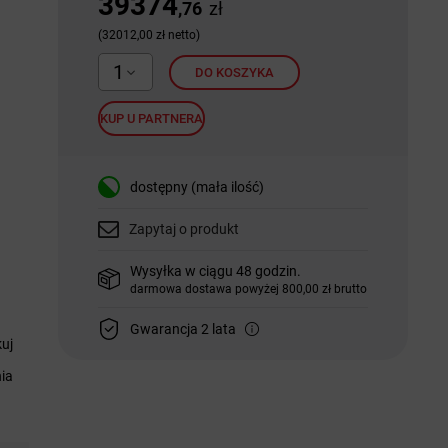
39374
,76
zł
(32012,00 zł netto)
1
DO KOSZYKA
KUP U PARTNERA
dostępny (mała ilość)
Zapytaj o produkt
Wysyłka w ciągu 48 godzin.
darmowa dostawa powyżej 800,00 zł brutto
Gwarancja 2 lata
uj
nia