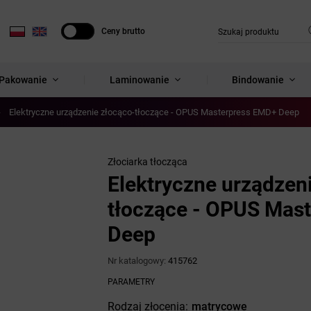
Ceny brutto
Ceny netto
Pakowanie
Laminowanie
Bindowanie
Elektryczne urządzenie złocąco-tłoczące - OPUS Masterpress EMD+ Deep
Złociarka tłocząca
Elektryczne urządzen
tłoczące - OPUS Mas
Deep
Nr katalogowy:
415762
PARAMETRY
Rodzaj złocenia
matrycowe