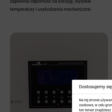
zapewnia odporność na korozję, wysokie
temperatury i uszkodzenia mechaniczne.
Dostosujemy się
Na tej stronie używa
osobowe, w celu grom
ten temat znajdziesz