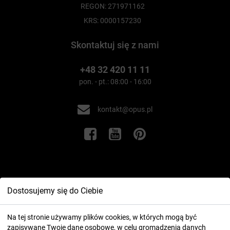
REGON: 271971162
KRS: 0000157230
Skontaktuj się z nami
+48 32 420 11 11
pon. - pt.: 08:00 - 16:00
kontakt@opus.pl
Informacje
Dostosujemy się do Ciebie
Twoje konto
Na tej stronie używamy plików cookies, w których mogą być
zapisywane Twoje dane osobowe, w celu gromadzenia danych