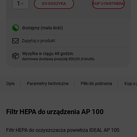
1
DO KOSZYKA
KUP U PARTNERA
dostępny (mała ilość)
Zapytaj o produkt
Wysyłka w ciągu 48 godzin.
darmowa dostawa powyżej 800,00 zł brutto
Opis
Parametry techniczne
Pliki do pobrania
Kup u 
Filtr HEPA do urządzenia AP 100
Filtr HEPA do oczyszczacza powietrza IDEAL AP 100.