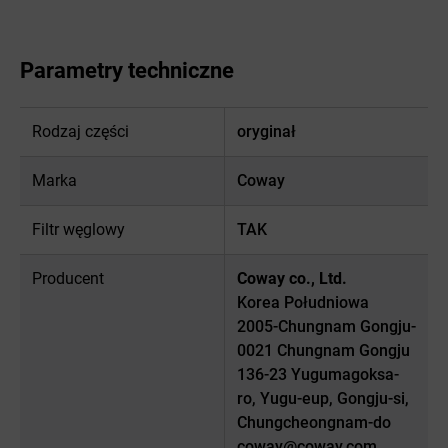
Parametry techniczne
Rodzaj części
oryginał
Marka
Coway
Filtr węglowy
TAK
Producent
Coway co., Ltd.
Korea Południowa
2005-Chungnam Gongju-
0021 Chungnam Gongju
136-23 Yugumagoksa-
ro, Yugu-eup, Gongju-si,
Chungcheongnam-do
coway@coway.com