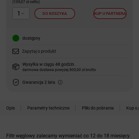
(109,07 zł netto)
1
DO KOSZYKA
KUP U PARTNERA
dostępny
Zapytaj o produkt
Wysyłka w ciągu 48 godzin.
darmowa dostawa powyżej 800,00 zł brutto
Gwarancja 2 lata
Opis
Parametry techniczne
Pliki do pobrania
Kup u 
Filtr węglowy zalecamy wymieniać co 12 do 18 miesięcy.