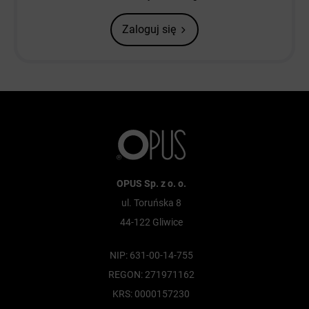
Zaloguj się
OPUS Sp. z o. o.
ul. Toruńska 8
44-122 Gliwice
NIP: 631-00-14-755
REGON: 271971162
KRS: 0000157230