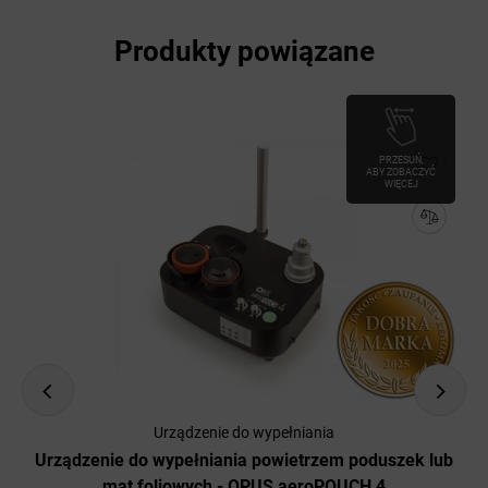
Produkty powiązane
PRZESUŃ,
ABY ZOBACZYĆ
WIĘCEJ
Urządzenie do wypełniania
ub
Urządzenie do wypełniania powietrzem poduszek lub
U
mat foliowych - OPUS aeroPOUCH 4