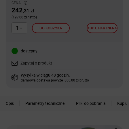
CENA
242
,31
zł
(197,00 zł netto)
1
DO KOSZYKA
KUP U PARTNERA
dostępny
Zapytaj o produkt
Wysyłka w ciągu 48 godzin.
darmowa dostawa powyżej 800,00 zł brutto
Opis
Parametry techniczne
Pliki do pobrania
Kup u 