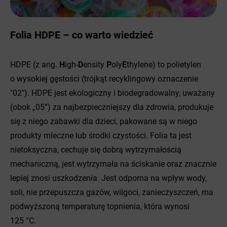
Folia HDPE – co warto wiedzieć
HDPE (z ang.
H
igh-
D
ensity
P
oly
E
thylene) to polietylen
o wysokiej gęstości (trójkąt recyklingowy oznaczenie
"02"). HDPE jest ekologiczny i biodegradowalny, uważany
(obok „05”) za najbezpieczniejszy dla zdrowia, produkuje
się z niego zabawki dla dzieci, pakowane są w niego
produkty mleczne lub środki czystości. Folia ta jest
nietoksyczna, cechuje się dobrą wytrzymałością
mechaniczną, jest wytrzymała na ściskanie oraz znacznie
lepiej znosi uszkodzenia. Jest odporna na wpływ wody,
soli, nie przepuszcza gazów, wilgoci, zanieczyszczeń, ma
podwyższoną temperaturę topnienia, która wynosi
125 °C.