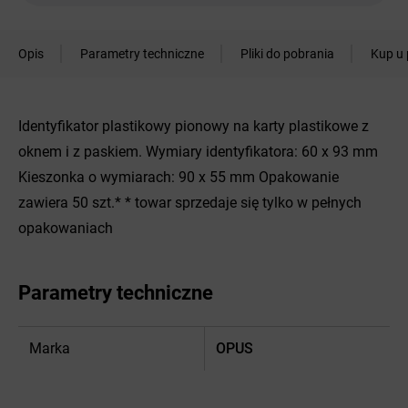
Opis
Parametry techniczne
Pliki do pobrania
Kup u 
Identyfikator plastikowy pionowy na karty plastikowe z
oknem i z paskiem. Wymiary identyfikatora: 60 x 93 mm
Kieszonka o wymiarach: 90 x 55 mm Opakowanie
zawiera 50 szt.* * towar sprzedaje się tylko w pełnych
opakowaniach
Parametry techniczne
Marka
OPUS