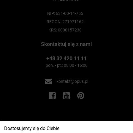
NIP: 631-00-14-755
REGON: 271971162
KRS: 0000157230
Skontaktuj się z nami
+48 32 420 11 11
pon. - pt.: 08:00 - 16:00
kontakt@opus.pl
Informacje
Dostosujemy się do Ciebie