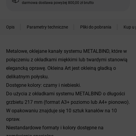
darmowa dostawa powyżej 800,00 zł brutto
Opis
Parametry techniczne
Pliki do pobrania
Kup u 
Metalowe, oklejane kanały systemu METALBIND, które w
połączeniu z okładkami miękkimi lub twardymi stanowią
elegancką oprawę. Okleina Art jest okleiną gładką o
delikatnym połysku.
Dostępne kolory: czarny i niebieski.
Do użycia z okładkami systemu METALBIND o długości
grzbietu 217 mm (format A3+ poziomo lub A4+ pionowo).
W opakowaniu znajduje się 10 sztuk kanałów na 10
opraw.
Niestandardowe formaty i kolory dostępne na