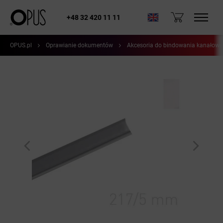
+48 32 420 11 11
OPUS.pl
Oprawianie dokumentów
Akcesoria do bindowania kanałow