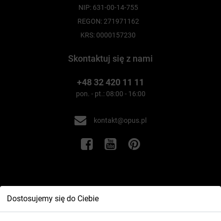
NIP: 631-00-14-755
REGON: 271971162
KRS: 0000157230
Skontaktuj się z nami
+48 32 420 11 11
pon. - pt.: 08:00 - 16:00
kontakt@opus.pl
Informacje
Dostosujemy się do Ciebie