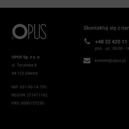
Skontaktuj się z na
+48 32 420 11
pon. - pt.: 08:00 - 
OPUS Sp. z o. o.
kontakt@opus.pl
ul. Toruńska 8
44-122 Gliwice
NIP: 631-00-14-755
REGON: 271971162
KRS: 0000157230