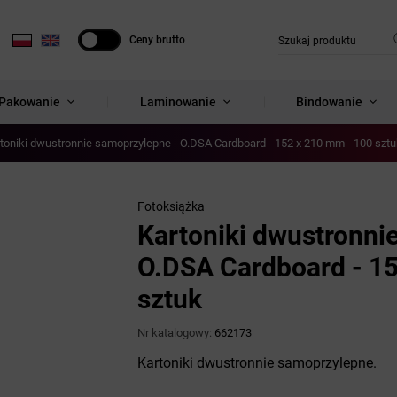
Ceny brutto
Ceny netto
Pakowanie
Laminowanie
Bindowanie
toniki dwustronnie samoprzylepne - O.DSA Cardboard - 152 x 210 mm - 100 szt
Fotoksiążka
Kartoniki dwustronni
O.DSA Cardboard - 1
sztuk
Nr katalogowy:
662173
Kartoniki dwustronnie samoprzylepne.