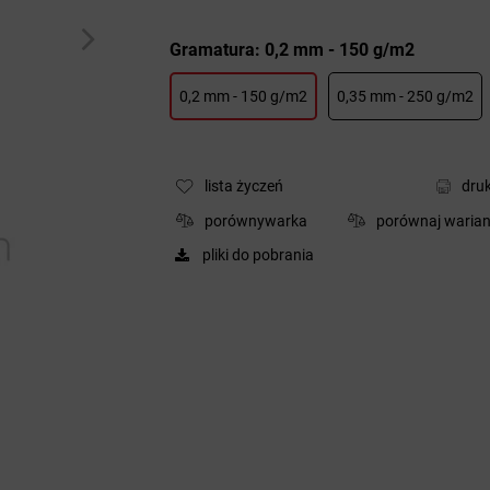
Gramatura: 0,2 mm - 150 g/m2
0,2 mm - 150 g/m2
0,35 mm - 250 g/m2
lista życzeń
druk
porównywarka
porównaj warian
pliki do pobrania