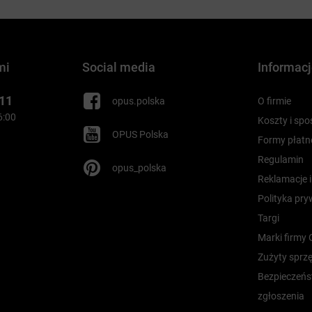
mi
Social media
Informac
 11
opus.polska
O firmie
16:00
Koszty i sp
OPUS Polska
Formy płatn
Regulamin
opus_polska
Reklamacje 
Polityka pr
Targi
Marki firmy
Zużyty sprzę
Bezpieczeńs
zgłoszenia