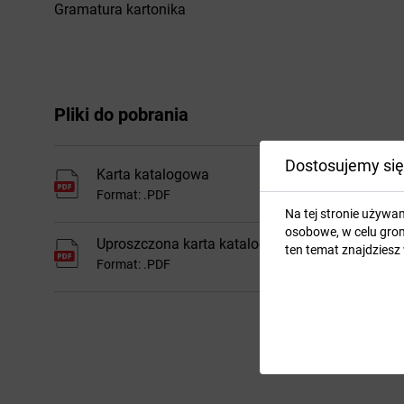
Gramatura kartonika
Pliki do pobrania
Dostosujemy się
Karta katalogowa
Format: .PDF
Na tej stronie używa
osobowe, w celu grom
Uproszczona karta katalogowa
ten temat znajdziesz
Format: .PDF