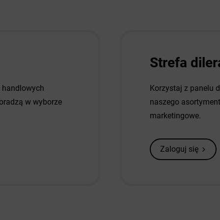
Strefa diler
w handlowych
Korzystaj z panelu 
 doradzą w wyborze
naszego asortymentu
marketingowe.
Zaloguj się