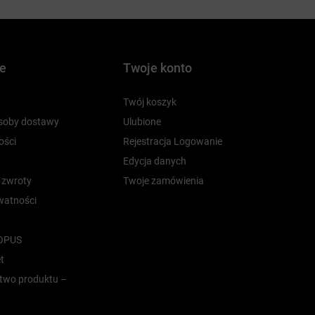
je
Twoje konto
Twój koszyk
osoby dostawy
Ulubione
ości
Rejestracja Logowanie
Edycja danych
i zwroty
Twoje zamówienia
ywatności
 OPUS
t
two produktu –