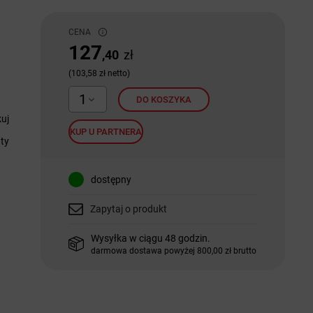
CENA
127
,40
zł
(103,58 zł netto)
1
DO KOSZYKA
uj
KUP U PARTNERA
ty
dostępny
Zapytaj o produkt
Wysyłka w ciągu 48 godzin.
darmowa dostawa powyżej 800,00 zł brutto