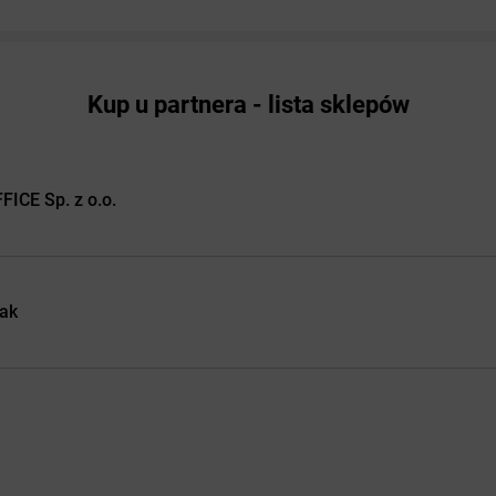
Kup u partnera - lista sklepów
ICE Sp. z o.o.
ak