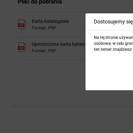
Pliki do pobrania
Dostosujemy się
Karta katalogowa
Format: .PDF
Na tej stronie używa
osobowe, w celu grom
Uproszczona karta katalogowa
ten temat znajdziesz
Format: .PDF