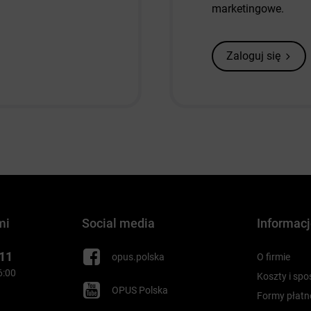
marketingowe.
Zaloguj się
mi
Social media
Informac
 11
opus.polska
O firmie
16:00
Koszty i sp
OPUS Polska
Formy płatn