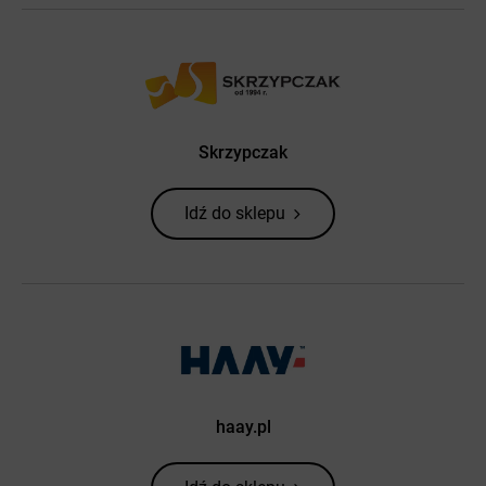
Skrzypczak
Idź do sklepu
haay.pl