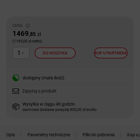
CENA
1469
,85
zł
(1195,00 zł netto)
1
DO KOSZYKA
KUP U PARTNERA
dostępny (mała ilość)
Zapytaj o produkt
Wysyłka w ciągu 48 godzin.
darmowa dostawa powyżej 800,00 zł brutto
Opis
Parametry techniczne
Pliki do pobrania
Kup u 