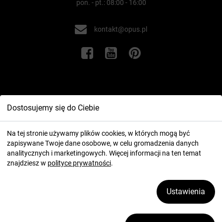
pon. - pt.: 08:00 - 16:00
kontakt@opus.pl
Informacje
Dostosujemy się do Ciebie
Twoje konto
Na tej stronie używamy plików cookies, w których mogą być
zapisywane Twoje dane osobowe, w celu gromadzenia danych
analitycznych i marketingowych. Więcej informacji na ten temat
znajdziesz w
polityce prywatności
.
Ustawienia
2026 ⓒ OPUS.pl
Zarządzaj plikami cookies