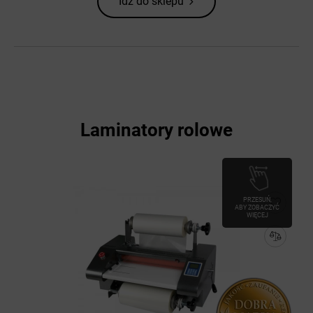
Idź do sklepu
Laminatory rolowe
PRZESUŃ,
ABY ZOBACZYĆ
WIĘCEJ