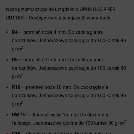
Noże przeznaczone do urządzenia OPUS O.CORNER
CUTTER+. Dostępne w następujących wariantach:
R4
– promień noża 4 mm. Do zaokrąglania
narożników. Jednorazowo zaokrągla do 100 kartek 80
2
g/m
R6
– promień noża 6 mm. Do zaokrąglania
narożników. Jednorazowo zaokrągla do 100 kartek 80
2
g/m
R10
– promień noża 10 mm. Do zaokrąglania
narożników. Jednorazowo zaokrągla do 100 kartek 80
2
g/m
BW 15
– długość cięcia 15 mm. Do obcinania
2
falistego. Jednorazowo obcina do 100 kartek 80 g/m
C15
– długość cięcia 15 mm. Do obcinania ,,po