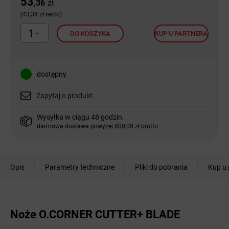
53
,36
zł
(43,38 zł netto)
1
DO KOSZYKA
KUP U PARTNERA
dostępny
Zapytaj o produkt
Wysyłka w ciągu 48 godzin.
darmowa dostawa powyżej 800,00 zł brutto
Opis
Parametry techniczne
Pliki do pobrania
Kup u 
Noże O.CORNER CUTTER+ BLADE