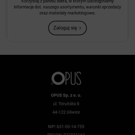
Korzystaj z panelu dilera, w którym udostępniamy
informacje dot. naszego asortymentu, warunki sprzedaży
oraz materiały marketingowe.
Zaloguj się
OPUS Sp. z o. o.
ul. Toruńska 8
44-122 Gliwice
NIP: 631-00-14-755