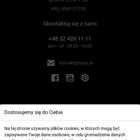
REGON: 271971162
KRS: 0000157230
Skontaktuj się z nami
+48 32 420 11 11
pon. - pt.: 08:00 - 16:00
kontakt@opus.pl
Informacje
Dostosujemy się do Ciebie
Twoje konto
Na tej stronie używamy plików cookies, w których mogą być
zapisywane Twoje dane osobowe, w celu gromadzenia danych