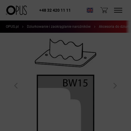
+48 32 420 11 11
OPUS.pl
Dziurkowanie i zaokrąglanie narożników
Akcesoria do dziurk