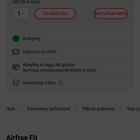
(407,00 zł netto)
1
DO KOSZYKA
KUP U PARTNERA
dostępny
Zapytaj o produkt
Wysyłka w ciągu 48 godzin.
darmowa dostawa powyżej 800,00 zł brutto
Gwarancja 2 lata
Opis
Parametry techniczne
Pliki do pobrania
Kup u 
Airfree Fit