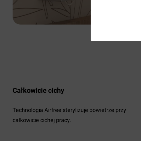
Całkowicie cichy
Technologia Airfree sterylizuje powietrze przy
całkowicie cichej pracy.