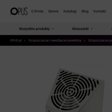
O firmie
Serwis
Katalogi
Blog
Kontakt
Wszystkie produkty
Niszczarki
OPUS.pl
Oczyszczacze i nawilżacze powietrza
Oczyszczacze po