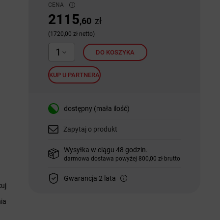
CENA
2115
,60
zł
(1720,00 zł netto)
1
DO KOSZYKA
KUP U PARTNERA
dostępny (mała ilość)
Zapytaj o produkt
Wysyłka w ciągu 48 godzin.
darmowa dostawa powyżej 800,00 zł brutto
Gwarancja 2 lata
uj
nia