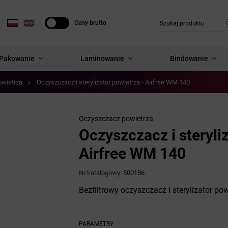
Ceny brutto
Ceny netto
Pakowanie
Laminowanie
Bindowanie
wietrza
Oczyszczacz i sterylizator powietrza - Airfree WM 140
Oczyszczacz powietrza
Oczyszczacz i steryli
Airfree WM 140
Nr katalogowy:
500156
Bezfiltrowy oczyszczacz i sterylizator pow
PARAMETRY