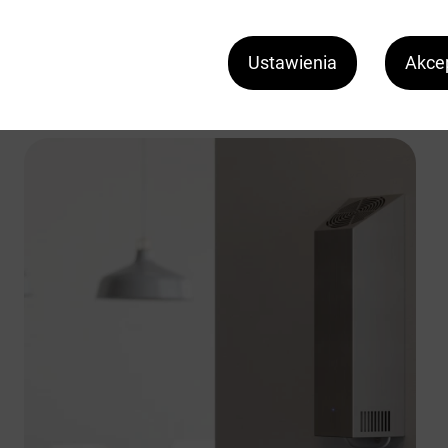
mikroorganizmów z powietrza.
Ustawienia
Akcep