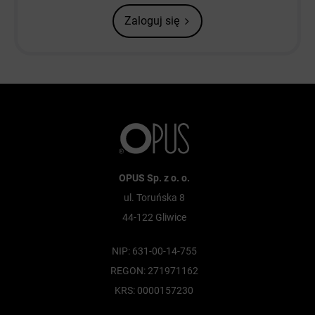
Zaloguj się
OPUS Sp. z o. o.
ul. Toruńska 8
44-122 Gliwice
NIP: 631-00-14-755
REGON: 271971162
KRS: 0000157230