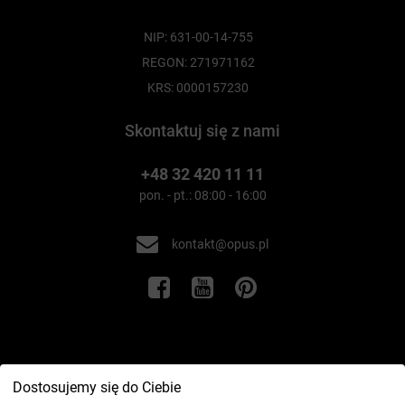
NIP: 631-00-14-755
REGON: 271971162
KRS: 0000157230
Skontaktuj się z nami
+48 32 420 11 11
pon. - pt.: 08:00 - 16:00
kontakt@opus.pl
Informacje
Dostosujemy się do Ciebie