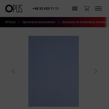
+48 32 420 11 11
OPUS.pl
Oprawianie dokumentów
Akcesoria do bindowania kanałow