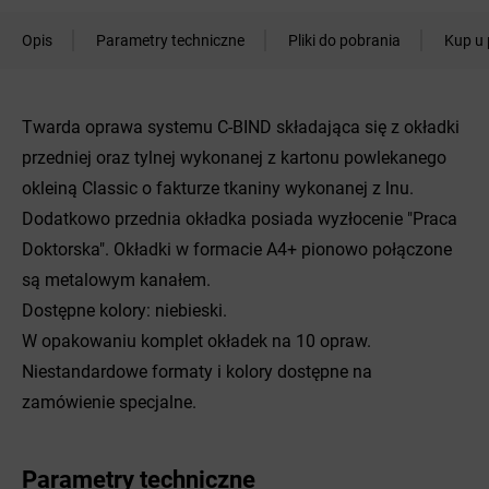
Opis
Parametry techniczne
Pliki do pobrania
Kup u 
Twarda oprawa systemu C-BIND składająca się z okładki
przedniej oraz tylnej wykonanej z kartonu powlekanego
okleiną Classic o fakturze tkaniny wykonanej z lnu.
Dodatkowo przednia okładka posiada wyzłocenie "Praca
Doktorska". Okładki w formacie A4+ pionowo połączone
są metalowym kanałem.
Dostępne kolory: niebieski.
W opakowaniu komplet okładek na 10 opraw.
Niestandardowe formaty i kolory dostępne na
zamówienie specjalne.
Parametry techniczne