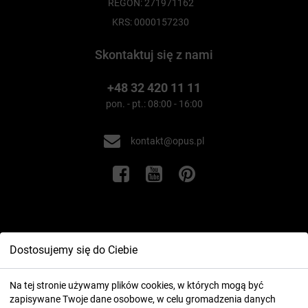
REGON: 271971162
KRS: 0000157230
Skontaktuj się z nami
+48 32 420 11 11
pon. - pt.: 08:00 - 16:00
kontakt@opus.pl
Informacje
Dostosujemy się do Ciebie
Twoje konto
Na tej stronie używamy plików cookies, w których mogą być
zapisywane Twoje dane osobowe, w celu gromadzenia danych