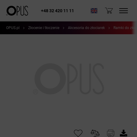
+48 32 420 11 11
OPUS.pl
Złocenie i tłoczenie
Akcesoria do złociarek
Ramki do złoc