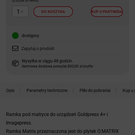
(252,86 zł netto)
1
DO KOSZYKA
KUP U PARTNERA
dostępny
Zapytaj o produkt
Wysyłka w ciągu 48 godzin.
darmowa dostawa powyżej 800,00 zł brutto
Opis
Parametry techniczne
Pliki do pobrania
Kup u 
Ramka pod matryce do urządzeń Goldpress 4+ i
Imagepress.
Ramka Matrix przeznaczona jest do płytek O.MATRIX