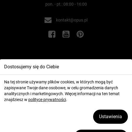
pon. - pt.: 08:00 - 16:00
kontakt@opus.pl
Informacje
Dostosujemy się do Ciebie
Twoje konto
Na tej stronie używamy plików cookies, w których mogą być
zapisywane Twoje dane osobowe, w celu gromadzenia danych
analitycznych i marketingowych. Więcej informacji na ten temat
znajdziesz w
polityce prywatności
.
Ustawienia
2026 ⓒ OPUS.pl
Zarządzaj plikami cookies