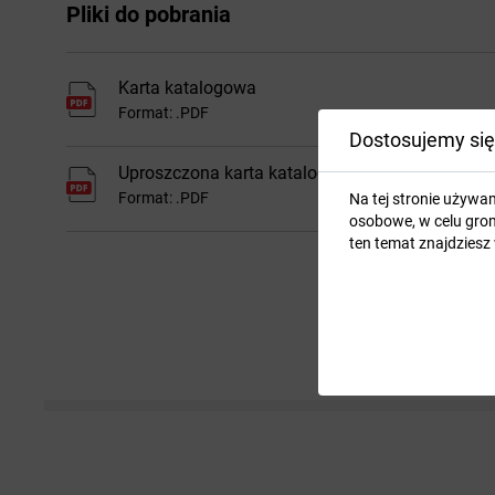
Pliki do pobrania
Karta katalogowa
Format: .PDF
Dostosujemy się
Uproszczona karta katalogowa
Format: .PDF
Na tej stronie używa
osobowe, w celu grom
ten temat znajdziesz