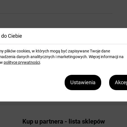
 do Ciebie
my plików cookies, w których mogą być zapisywane Twoje dane
adzenia danych analitycznych i marketingowych. Więcej informacji na
 w
polityce prywatności
.
Ustawienia
Akcep
Kup u partnera - lista sklepów