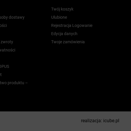
Twój koszyk
osoby dostawy
Ulubione
ości
Rejestracja Logowanie
Edycja danych
i zwroty
Twoje zamówienia
ywatności
 OPUS
t
two produktu –
realizacja:
icube.pl