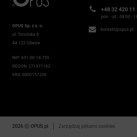
+48 32 420 11
pon. - pt.: 08:00 - 
OPUS Sp. z o. o.
kontakt@opus.pl
ul. Toruńska 8
44-122 Gliwice
NIP: 631-00-14-755
REGON: 271971162
KRS: 0000157230
2026 ⓒ OPUS.pl
Zarządzaj plikami cookies