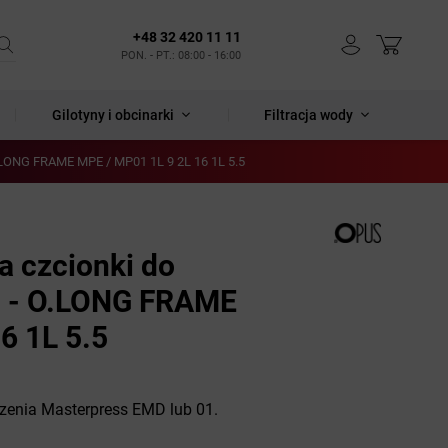
+48 32 420 11 11
PON. - PT.: 08:00 - 16:00
Gilotyny i obcinarki
Filtracja wody
O.LONG FRAME MPE / MP01 1L 9 2L 16 1L 5.5
a czcionki do
1 - O.LONG FRAME
6 1L 5.5
dzenia Masterpress EMD lub 01.