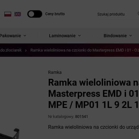
Ceny brutto
Ceny netto
Pakowanie
Laminowanie
Bindowanie
do złociarek
Ramka wieloliniowa na czcionki do Masterpress EMD i 01 - 
Ramka
Ramka wieloliniowa n
Masterpress EMD i 0
MPE / MP01 1L 9 2L 1
Nr katalogowy:
801541
Ramka wieloliniowa na czcionki do urzą