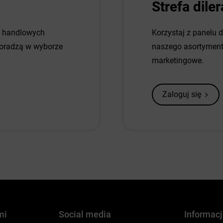
Strefa diler
w handlowych
Korzystaj z panelu 
 doradzą w wyborze
naszego asortymentu
marketingowe.
Zaloguj się
mi
Social media
Informac