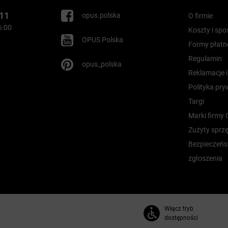
 11
opus.polska
O firmie
16:00
Koszty i sp
OPUS Polska
Formy płatn
Regulamin
opus_polska
Reklamacje 
Polityka pr
Targi
Marki firmy
Zużyty sprzę
Bezpieczeńs
zgłoszenia
Włącz tryb
dostępności