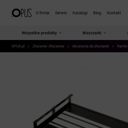
O firmie
Serwis
Katalogi
Blog
Kontakt
Wszystkie produkty
Niszczarki
OPUS.pl
Złocenie i tłoczenie
Akcesoria do złociarek
Ramki 