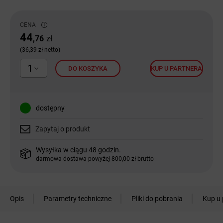
CENA
44
,76
zł
(36,39 zł netto)
1
DO KOSZYKA
KUP U PARTNERA
dostępny
Zapytaj o produkt
Wysyłka w ciągu 48 godzin.
darmowa dostawa powyżej 800,00 zł brutto
Opis
Parametry techniczne
Pliki do pobrania
Kup u 