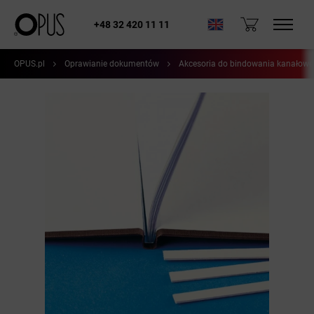
+48 32 420 11 11
OPUS.pl
Oprawianie dokumentów
Akcesoria do bindowania kanałow