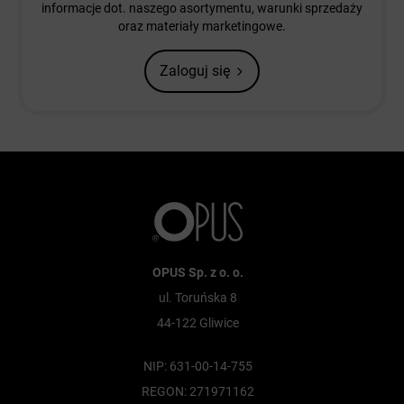
informacje dot. naszego asortymentu, warunki sprzedaży
oraz materiały marketingowe.
Zaloguj się
OPUS Sp. z o. o.
ul. Toruńska 8
44-122 Gliwice
NIP: 631-00-14-755
REGON: 271971162