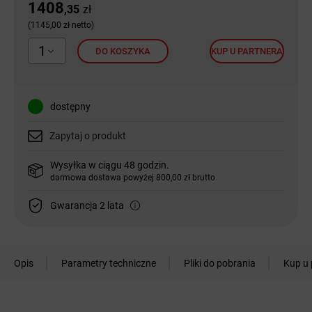
1408
,35
zł
(1145,00 zł netto)
1
DO KOSZYKA
KUP U PARTNERA
dostępny
Zapytaj o produkt
Wysyłka w ciągu 48 godzin.
darmowa dostawa powyżej 800,00 zł brutto
Gwarancja 2 lata
Opis
Parametry techniczne
Pliki do pobrania
Kup u 