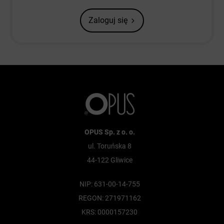
Zaloguj się
OPUS Sp. z o. o.
ul. Toruńska 8
44-122 Gliwice
NIP: 631-00-14-755
REGON: 271971162
KRS: 0000157230