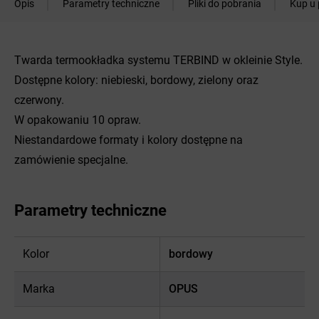
Opis
Parametry techniczne
Pliki do pobrania
Kup u 
Twarda termookładka systemu TERBIND w okleinie Style.
Dostępne kolory: niebieski, bordowy, zielony oraz
czerwony.
W opakowaniu 10 opraw.
Niestandardowe formaty i kolory dostępne na
zamówienie specjalne.
Parametry techniczne
Kolor
bordowy
Marka
OPUS