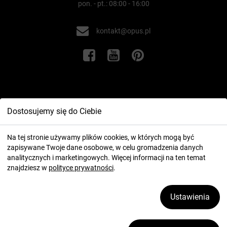
pon. - pt.: 08:00 - 16:00
kontakt@opus.pl
Informacje
Dostosujemy się do Ciebie
Twoje konto
Na tej stronie używamy plików cookies, w których mogą być
zapisywane Twoje dane osobowe, w celu gromadzenia danych
analitycznych i marketingowych. Więcej informacji na ten temat
znajdziesz w
polityce prywatności
.
Ustawienia
2026 ⓒ OPUS.pl
Zarządzaj plikami cookies