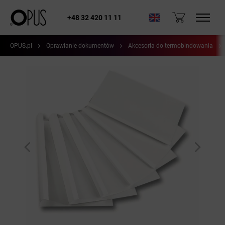
+48 32 420 11 11
OPUS.pl
Oprawianie dokumentów
Akcesoria do termobindowania