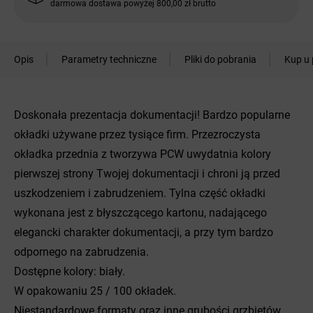
darmowa dostawa powyżej 800,00 zł brutto
Opis
Parametry techniczne
Pliki do pobrania
Kup u 
Doskonała prezentacja dokumentacji! Bardzo popularne
okładki używane przez tysiące firm. Przezroczysta
okładka przednia z tworzywa PCW uwydatnia kolory
pierwszej strony Twojej dokumentacji i chroni ją przed
uszkodzeniem i zabrudzeniem. Tylna część okładki
wykonana jest z błyszczącego kartonu, nadającego
elegancki charakter dokumentacji, a przy tym bardzo
odpornego na zabrudzenia.
Dostępne kolory: biały.
W opakowaniu 25 / 100 okładek.
Niestandardowe formaty oraz inne grubości grzbietów