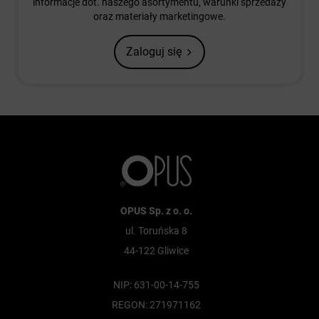
informacje dot. naszego asortymentu, warunki sprzedaży
oraz materiały marketingowe.
Zaloguj się
OPUS Sp. z o. o.
ul. Toruńska 8
44-122 Gliwice
NIP: 631-00-14-755
REGON: 271971162