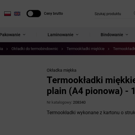
Ceny brutto
Ceny netto
Pakowanie
Laminowanie
Bindowanie
ia
Okładki do termobindownic
Termookładki miękkie
Termookładki
Okładka miękka
Termookładki miękkie
plain (A4 pionowa) - 
Nr katalogowy:
208340
Termookładki wykonane z kartonu o struk