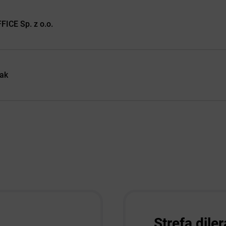
ICE Sp. z o.o.
ak
Strefa diler