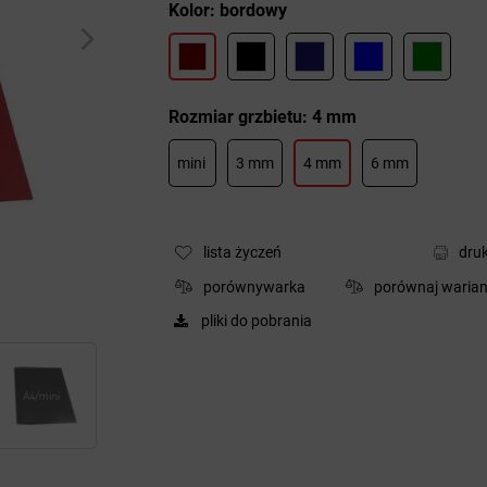
Kolor: bordowy
Rozmiar grzbietu: 4 mm
mini
3 mm
4 mm
6 mm
lista życzeń
druk
porównywarka
porównaj warian
pliki do pobrania