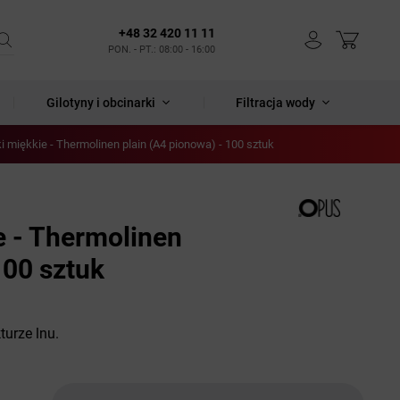
+48 32 420 11 11
PON. - PT.: 08:00 - 16:00
Gilotyny i obcinarki
Filtracja wody
 miękkie - Thermolinen plain (A4 pionowa) - 100 sztuk
 - Thermolinen
100 sztuk
turze lnu.