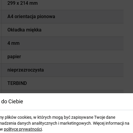
299 x 214 mm
A4 orientacja pionowa
Okładka miękka
4 mm
papier
nieprzezroczysta
TERBIND
bordowy, czarny, granatowy, niebieski, zielony
 do Ciebie
my plików cookies, w których mogą być zapisywane Twoje dane
adzenia danych analitycznych i marketingowych. Więcej informacji na
 w
polityce prywatności
.