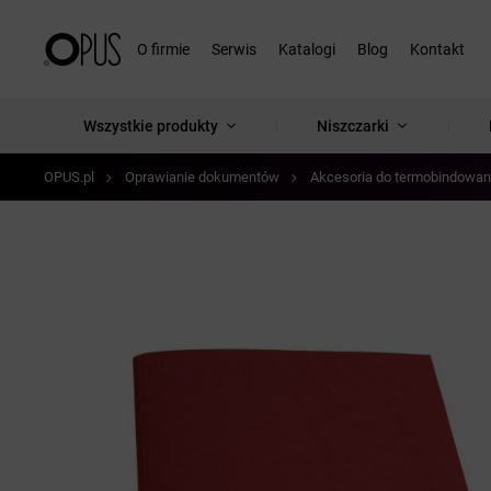
O firmie
Serwis
Katalogi
Blog
Kontakt
Wszystkie produkty
Niszczarki
OPUS.pl
Oprawianie dokumentów
Akcesoria do termobindowan