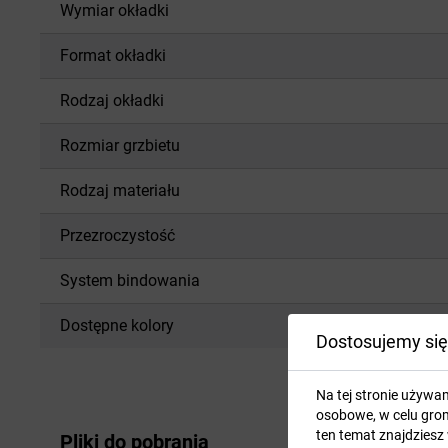
Wymiar okładki
Format okładki
Rodzaj okładki
Rozmiar grzbietu
Rodzaj materiału
Przezroczystość
System bindowania
Dostępne kolory
Dostosujemy się
Na tej stronie używa
osobowe, w celu grom
ten temat znajdziesz
Pliki do pobrania