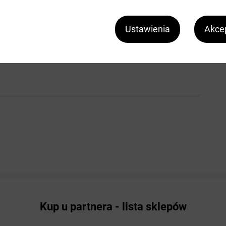
Ustawienia
Akcep
Kup u partnera - lista sklepów