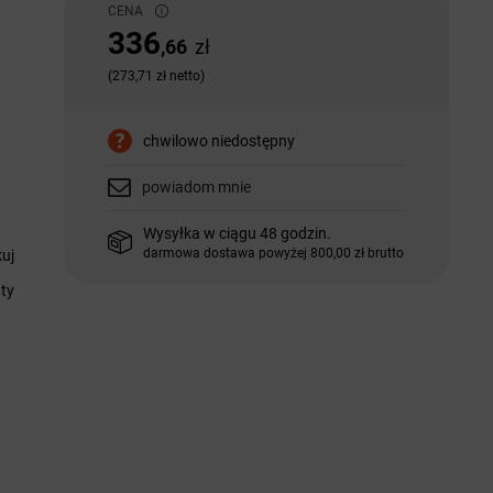
CENA
336
,66
zł
(273,71 zł netto)
chwilowo niedostępny
powiadom mnie
Wysyłka w ciągu 48 godzin.
darmowa dostawa powyżej 800,00 zł brutto
uj
ty