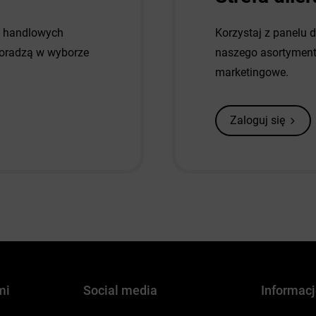
w handlowych
Korzystaj z panelu 
 doradzą w wyborze
naszego asortymentu
marketingowe.
Zaloguj się
mi
Social media
Informac