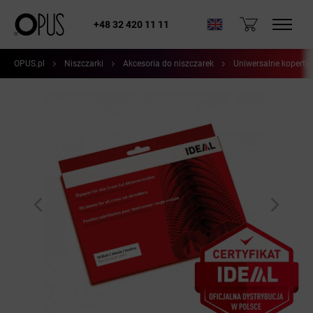
+48 32 420 11 11
OPUS.pl
Niszczarki
Akcesoria do niszczarek
Uniwersalne koperty 