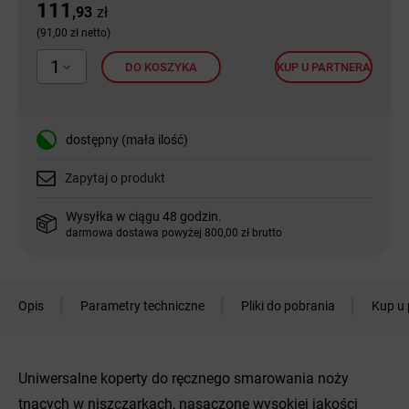
111
,93
zł
(91,00 zł netto)
1
DO KOSZYKA
KUP U PARTNERA
dostępny (mała ilość)
Zapytaj o produkt
Wysyłka w ciągu 48 godzin.
darmowa dostawa powyżej 800,00 zł brutto
Opis
Parametry techniczne
Pliki do pobrania
Kup u 
Uniwersalne koperty do ręcznego smarowania noży
tnących w niszczarkach, nasączone wysokiej jakości