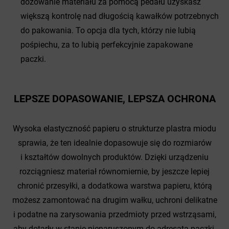
dozowanie materiału za pomocą pedału uzyskasz
większą kontrolę nad długością kawałków potrzebnych
do pakowania. To opcja dla tych, którzy nie lubią
pośpiechu, za to lubią perfekcyjnie zapakowane
paczki.
LEPSZE DOPASOWANIE, LEPSZA OCHRONA
Wysoka elastyczność papieru o strukturze plastra miodu
sprawia, że ten idealnie dopasowuje się do rozmiarów
i kształtów dowolnych produktów. Dzięki urządzeniu
rozciągniesz materiał równomiernie, by jeszcze lepiej
chronić przesyłki, a dodatkowa warstwa papieru, którą
możesz zamontować na drugim wałku, uchroni delikatne
i podatne na zarysowania przedmioty przed wstrząsami,
aby dotarły w stanie nienaruszonym do adresata paczki.