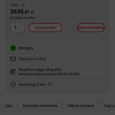
CENA
2630
,97
zł
(2139,00 zł netto)
1
DO KOSZYKA
KUP U PARTNERA
dostępny
Zapytaj o produkt
Wysyłka w ciągu 48 godzin.
darmowa dostawa powyżej 800,00 zł brutto
Gwarancja 2 lata
Opis
Parametry techniczne
Pliki do pobrania
Kup u 