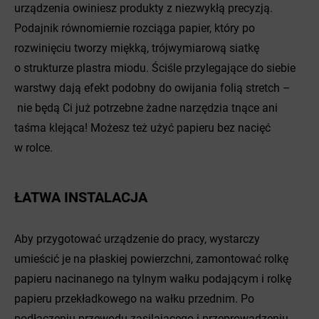
urządzenia owiniesz produkty z niezwykłą precyzją.
Podajnik równomiernie rozciąga papier, który po
rozwinięciu tworzy miękką, trójwymiarową siatkę
o strukturze plastra miodu. Ściśle przylegające do siebie
warstwy dają efekt podobny do owijania folią stretch –
nie będą Ci już potrzebne żadne narzędzia tnące ani
taśma klejąca! Możesz też użyć papieru bez nacięć
w rolce.
ŁATWA INSTALACJA
Aby przygotować urządzenie do pracy, wystarczy
umieścić je na płaskiej powierzchni, zamontować rolkę
papieru nacinanego na tylnym wałku podającym i rolkę
papieru przekładkowego na wałku przednim. Po
podłączeniu przewodu zasilającego i przeprowadzeniu