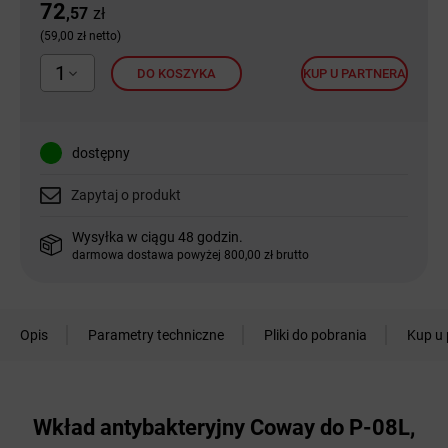
72
,57
zł
(59,00 zł netto)
1
DO KOSZYKA
KUP U PARTNERA
dostępny
Zapytaj o produkt
Wysyłka w ciągu 48 godzin.
darmowa dostawa powyżej 800,00 zł brutto
Opis
Parametry techniczne
Pliki do pobrania
Kup u 
Wkład antybakteryjny Coway do P-08L,