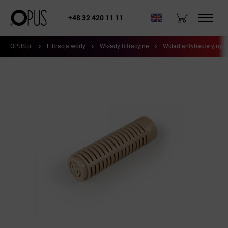
+48 32 420 11 11
OPUS.pl
Filtracja wody
Wkłady filtracyjne
Wkład antybakteryjny 