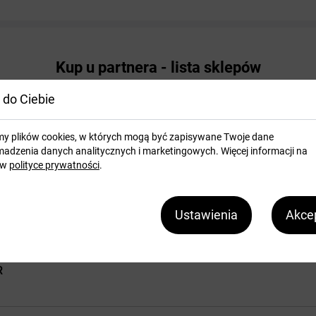
Kup u partnera - lista sklepów
 do Ciebie
pl
my plików cookies, w których mogą być zapisywane Twoje dane
adzenia danych analitycznych i marketingowych. Więcej informacji na
 w
polityce prywatności
.
 wirusów
Ustawienia
Akcep
R