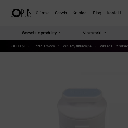
O firmie
Serwis
Katalogi
Blog
Kontakt
Wszystkie produkty
Niszczarki
OPUS.pl
Filtracja wody
Wkłady filtracyjne
Wkład CF z miner