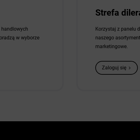
Strefa diler
w handlowych
Korzystaj z panelu 
 doradzą w wyborze
naszego asortymentu
marketingowe.
Zaloguj się