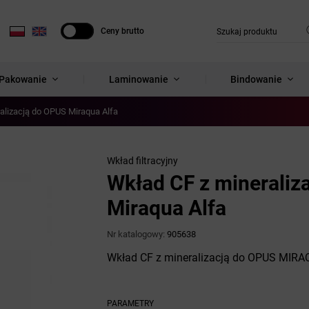
Ceny brutto
Ceny netto
Pakowanie
Laminowanie
Bindowanie
alizacją do OPUS Miraqua Alfa
Wkład filtracyjny
Wkład CF z mineraliz
Miraqua Alfa
Nr katalogowy:
905638
Wkład CF z mineralizacją do OPUS MIRA
PARAMETRY