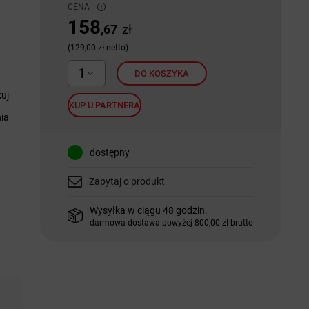
CENA
158
,67
zł
(129,00 zł netto)
1
DO KOSZYKA
uj
KUP U PARTNERA
nia
dostępny
Zapytaj o produkt
Wysyłka w ciągu 48 godzin.
darmowa dostawa powyżej 800,00 zł brutto