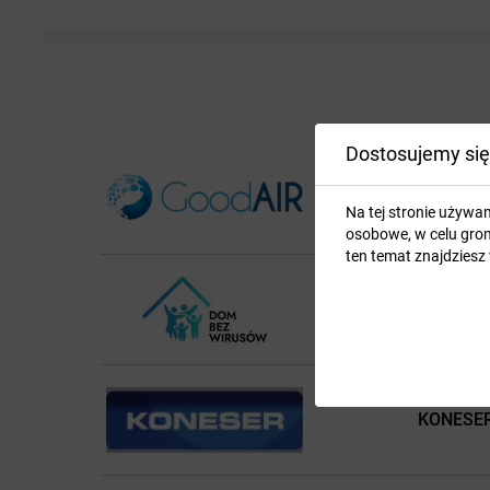
Dostosujemy się
GoodAIR.
Na tej stronie używa
osobowe, w celu grom
ten temat znajdziesz
Dom bez
KONESE