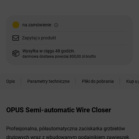
na zamówienie
Zapytaj o produkt
Wysyłka w ciągu 48 godzin.
darmowa dostawa powyżej 800,00 zł brutto
Opis
Parametry techniczne
Pliki do pobrania
Kup u 
OPUS Semi-automatic Wire Closer
Profesjonalna, półautomatyczna zaciskarka grzbietów
drutowych wraz z wbudowanym podajnikiem zawieszek