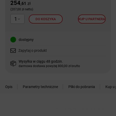
254
,61
zł
(207,00 zł netto)
1
DO KOSZYKA
KUP U PARTNERA
dostępny
Zapytaj o produkt
Wysyłka w ciągu 48 godzin.
darmowa dostawa powyżej 800,00 zł brutto
Opis
Parametry techniczne
Pliki do pobrania
Kup u 