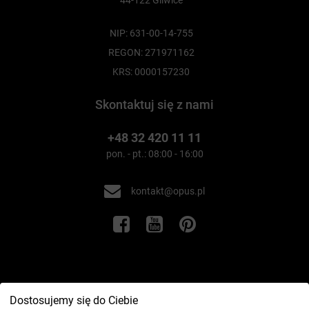
44-122 Gliwice
NIP: 631-00-14-755
REGON: 271971162
KRS: 0000157230
Skontaktuj się z nami
+48 32 420 11 11
pon. - pt.: 08:00 - 16:00
kontakt@opus.pl
Informacje
Dostosujemy się do Ciebie