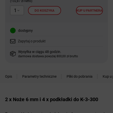
(132,87 zł netto)
1
DO KOSZYKA
KUP U PARTNERA
dostępny
Zapytaj o produkt
Wysyłka w ciągu 48 godzin.
darmowa dostawa powyżej 800,00 zł brutto
Opis
Parametry techniczne
Pliki do pobrania
Kup u 
2 x Noże 6 mm i 4 x podkładki do K-3-300