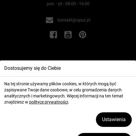
pon. - pt.: 08:00 - 16:00
kontakt@opus.pl
Informacje
Dostosujemy się do Ciebie
Twoje konto
Na tej stronie używamy plików cookies, w których mogą być
zapisywane Twoje dane osobowe, w celu gromadzenia danych
analitycznych i marketingowych. Więcej informacji na ten temat
znajdziesz w
polityce prywatności
.
Ustawienia
2026 ⓒ OPUS.pl
Zarządzaj plikami cookies