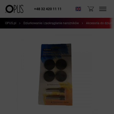
+48 32 420 11 11
OPUS.pl
Dziurkowanie i zaokrąglanie narożników
Akcesoria do dziurk