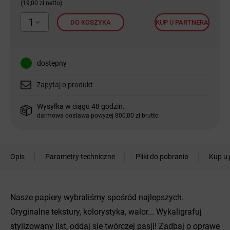
(19,00 zł netto)
1
DO KOSZYKA
KUP U PARTNERA
dostępny
Zapytaj o produkt
Wysyłka w ciągu 48 godzin.
darmowa dostawa powyżej 800,00 zł brutto
Opis
Parametry techniczne
Pliki do pobrania
Kup u 
Nasze papiery wybraliśmy spośród najlepszych.
Oryginalne tekstury, kolorystyka, walor... Wykaligrafuj
stylizowany list, oddaj się twórczej pasji! Zadbaj o oprawę