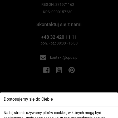
REGON: 271971162
KRS: 0000157230
Skontaktuj się z nami
+48 32 420 11 11
pon. - pt.: 08:00 - 16:00
kontakt@opus.pl
Informacje
Dostosujemy się do Ciebie
Twoje konto
Na tej stronie używamy plików cookies, w których mogą być