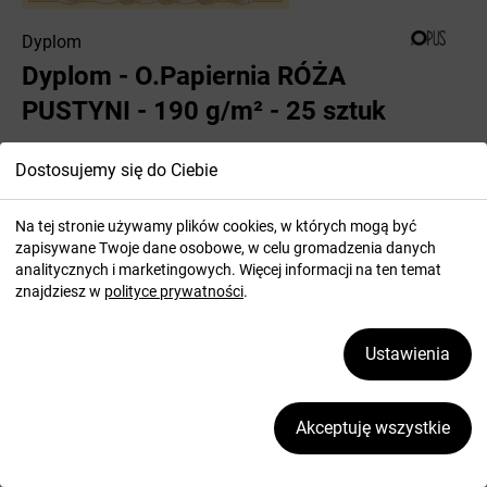
Dyplom
Dyplom - O.Papiernia RÓŻA
PUSTYNI - 190 g/m² - 25 sztuk
Nr katalogowy:
800803
Dostosujemy się do Ciebie
Papier ozdobny na dyplomy typu classic.
Na tej stronie używamy plików cookies, w których mogą być
zapisywane Twoje dane osobowe, w celu gromadzenia danych
analitycznych i marketingowych. Więcej informacji na ten temat
dostępny
wysyłka w ciągu 48 godzin.
znajdziesz w
polityce prywatności
.
CENA
Ustawienia
DO KOSZYKA
23
,37
zł
brutto
Akceptuję wszystkie