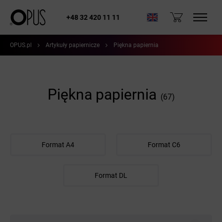
+48 32 420 11 11
OPUS.pl
Artykuły papiernicze
Piękna papiernia
Piękna papiernia
(67)
Format A4
Format C6
Format DL