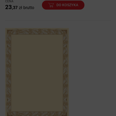
CENA
DO KOSZYKA
23
,37
zł
brutto