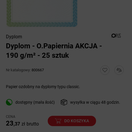
Dyplom
Dyplom - O.Papiernia AKCJA -
190 g/m² - 25 sztuk
Nr katalogowy:
800667
Papier ozdobny na dyplomy typu classic.
dostępny (mała ilość)
wysyłka w ciągu 48 godzin.
CENA
DO KOSZYKA
23
,37
zł
brutto