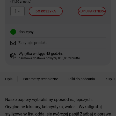
(11,90 zł netto)
1
DO KOSZYKA
KUP U PARTNERA
dostępny
Zapytaj o produkt
Wysyłka w ciągu 48 godzin.
darmowa dostawa powyżej 800,00 zł brutto
Opis
Parametry techniczne
Pliki do pobrania
Kup u 
Nasze papiery wybraliśmy spośród najlepszych.
Oryginalne tekstury, kolorystyka, walor... Wykaligrafuj
stylizowany list, oddaj się twórczej pasji! Zadbaj o oprawę