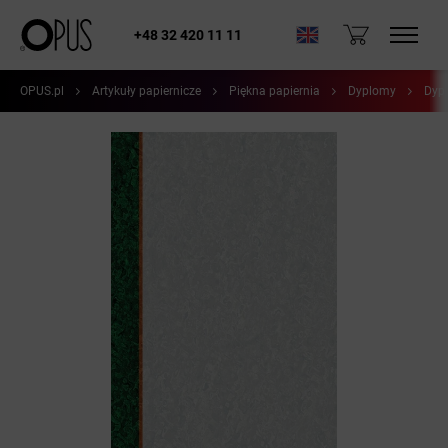
+48 32 420 11 11
OPUS.pl
Artykuły papiernicze
Piękna papiernia
Dyplomy
Dypl