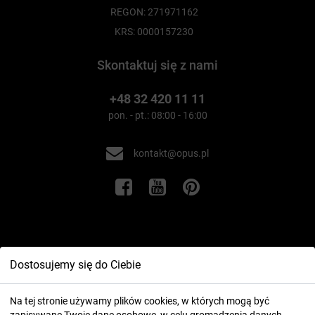
REGON: 271971162
KRS: 0000157230
Skontaktuj się z nami
+48 32 420 11 11
pon. - pt.: 08:00 - 16:00
kontakt@opus.pl
Informacje
Dostosujemy się do Ciebie
Twoje konto
Na tej stronie używamy plików cookies, w których mogą być