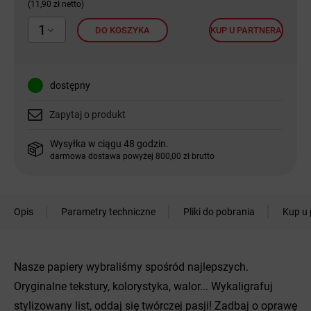
(11,90 zł netto)
1
DO KOSZYKA
KUP U PARTNERA
dostępny
Zapytaj o produkt
Wysyłka w ciągu 48 godzin.
darmowa dostawa powyżej 800,00 zł brutto
Opis
Parametry techniczne
Pliki do pobrania
Kup u 
Nasze papiery wybraliśmy spośród najlepszych.
Oryginalne tekstury, kolorystyka, walor... Wykaligrafuj
stylizowany list, oddaj się twórczej pasji! Zadbaj o oprawę