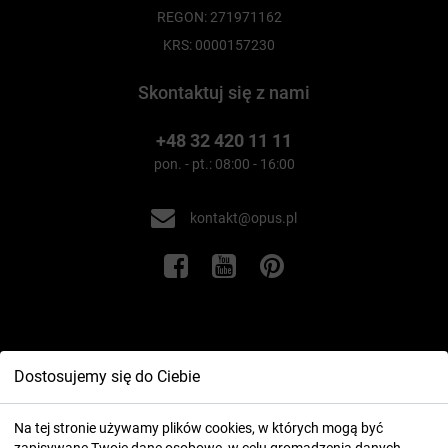
REGON: 271971162
KRS: 0000157230
Skontaktuj się z nami
+48 32 420 11 11
pon. - pt.: 08:00 - 16:00
kontakt@opus.pl
Informacje
Dostosujemy się do Ciebie
Twoje konto
Na tej stronie używamy plików cookies, w których mogą być