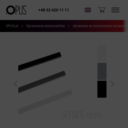
+48 32 420 11 11
OPUS.pl
Oprawianie dokumentów
Akcesoria do bindowania kanałow