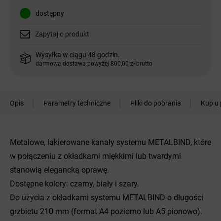
dostępny
Zapytaj o produkt
Wysyłka w ciągu 48 godzin.
darmowa dostawa powyżej 800,00 zł brutto
Opis
Parametry techniczne
Pliki do pobrania
Kup u 
Metalowe, lakierowane kanały systemu METALBIND, które
w połączeniu z okładkami miękkimi lub twardymi
stanowią elegancką oprawę.
Dostępne kolory: czarny, biały i szary.
Do użycia z okładkami systemu METALBIND o długości
grzbietu 210 mm (format A4 poziomo lub A5 pionowo).