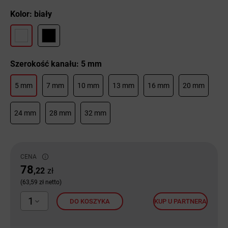
Kolor: biały
Szerokość kanału: 5 mm
5 mm
7 mm
10 mm
13 mm
16 mm
20 mm
24 mm
28 mm
32 mm
CENA
78
,22
zł
(63,59 zł netto)
1
DO KOSZYKA
KUP U PARTNERA