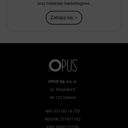
oraz materiały marketingowe.
Zaloguj się
OPUS Sp. z o. o.
ul. Toruńska 8
44-122 Gliwice
NIP: 631-00-14-755
REGON: 271971162
KRS: 0000157230