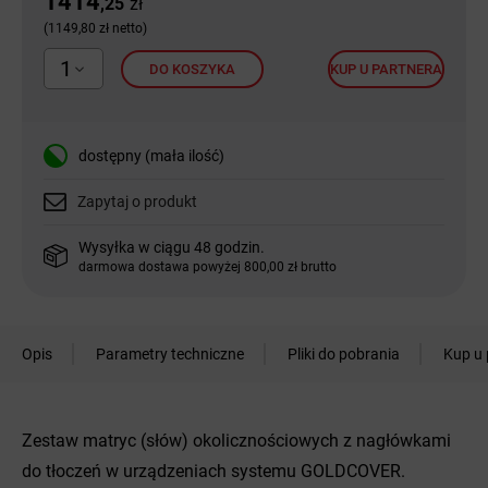
1414
,25
zł
(1149,80 zł netto)
1
DO KOSZYKA
KUP U PARTNERA
dostępny (mała ilość)
Zapytaj o produkt
Wysyłka w ciągu 48 godzin.
darmowa dostawa powyżej 800,00 zł brutto
Opis
Parametry techniczne
Pliki do pobrania
Kup u 
Zestaw matryc (słów) okolicznościowych z nagłówkami
do tłoczeń w urządzeniach systemu GOLDCOVER.